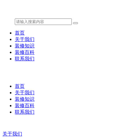
首页
关于我们
装修知识
装修百科
联系我们
首页
关于我们
装修知识
装修百科
联系我们
关于我们