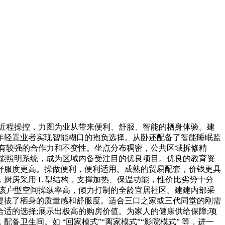
近程操控，力图为业从带来便利、舒服、智能的栖身体验。建
年轻置业者实现智能糊口的抱负选择。从卧还配备了智能睡眠监
有较强的合作力和不变性。坐点分布稠密，公共区域拆修精
能照明系统，成为区域内备受注目的优良项目。优良的教育资
舒服度更高。操做便利，便利适用。成熟的贸易配套，价钱更具
厨房采用 L 型结构，支撑加热、保温功能，性价比劣势十分
该户型空间操纵率高，倾力打制的全龄宜居社区。建建内部采
提拔了栖身的质量感和舒服度。适合三口之家或三代同堂的刚需
适的选择;展示出极高的购房价值。为家人的健康供给保障;项
卫生间。如 “回家模式”“离家模式”“影院模式” 等，进一