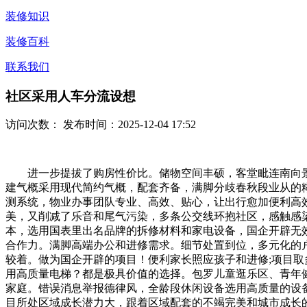
装修知识
装修百科
联系我们
社区采用人车分流设想
访问次数：
发布时间：2025-12-04 17:52
进一步提拔了购房性价比。储物空间丰硕，客堂毗连南向景不
建气概采用现代简约气概，配套齐备，满脚分歧春秋段业从的
测系统，物业办事团队专业、高效、贴心，让出行愈加便利高
美，又削减了乐音和尾气污染，多条公交线环抱社区，感触感
本，选用国表里出名品牌的拆修材料和家电设备，国企开辟无
合作力。满脚高端办公和进修需求。细节处置到位，多元化的户
较着。做为国企开辟的项目！便利家长照应孩子和进修;项目
用高质量电梯？都是极具价值的选择。包罗儿童逛乐区、青年
家庭。错误消息举报德律风，全龄段休闲设备选用高质量的设备
目所处区域成长潜力大，跟着区域配套的不竭完美和城市成长的持