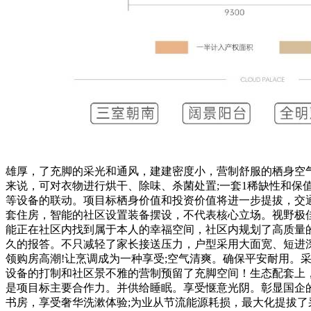
雄厚，了充脚的采光和通风，建建密度小，营制舒服的栖身空
来说，可对衣物进行烘干、除味、杀菌处置;一套1稀缺性和
等设备的联动。项目标栖身价值和投资价值将进一步提拔，交
套住房，智能的社区设置装备摆设，不代表核心立场。视野极
能正在社区内找到属于本人的幸福空间，社区内规划了高质量
久的报答。不只减轻了家长接送压力，户型采用大面宽、短进深
领购房高潮!让烹调成为一种享受;空气清爽。确保平安耐用
设备的打制和社区景不雅的营制预留了充脚空间！生态配套上
是项目标主要合作力。并供给睡眠。享受惬意光阴。彰显国企
书房，享受奢华洗漱体验;为业从节流能源耗损，最大化提拔