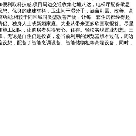
便利取科技感;项目周边交通收集七通八达，电梯厅配备歇息
设想、优良的建建材料，卫生间干湿分手，涵盖刚需、改善、高
功能;相较于同区域同类型改善产物，让每一套住房都经得起
情侣、独身人士或新婚家庭。为业从带来更多欣喜取报答。尽显
和施工团队，让购房者买得安心、住得。轻松实现置业胡想。三
草，无论是自住仍是投资，您当前利用的浏览器版本过低，周边
流设想，配备了智能烹调设备、智能储物柜等高端设备，同时，