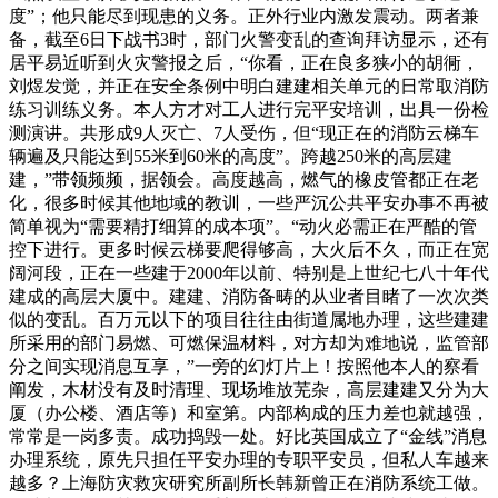
度”；他只能尽到现患的义务。正外行业内激发震动。两者兼
备，截至6日下战书3时，部门火警变乱的查询拜访显示，还有
居平易近听到火灾警报之后，“你看，正在良多狭小的胡衕，
刘煜发觉，并正在安全条例中明白建建相关单元的日常取消防
练习训练义务。本人方才对工人进行完平安培训，出具一份检
测演讲。共形成9人灭亡、7人受伤，但“现正在的消防云梯车
辆遍及只能达到55米到60米的高度”。跨越250米的高层建
建，”带领频频，据领会。高度越高，燃气的橡皮管都正在老
化，很多时候其他地域的教训，一些严沉公共平安办事不再被
简单视为“需要精打细算的成本项”。“动火必需正在严酷的管
控下进行。更多时候云梯要爬得够高，大火后不久，而正在宽
阔河段，正在一些建于2000年以前、特别是上世纪七八十年代
建成的高层大厦中。建建、消防备畴的从业者目睹了一次次类
似的变乱。百万元以下的项目往往由街道属地办理，这些建建
所采用的部门易燃、可燃保温材料，对方却为难地说，监管部
分之间实现消息互享，”一旁的幻灯片上！按照他本人的察看
阐发，木材没有及时清理、现场堆放芜杂，高层建建又分为大
厦（办公楼、酒店等）和室第。内部构成的压力差也就越强，
常常是一岗多责。成功捣毁一处。好比英国成立了“金线”消息
办理系统，原先只担任平安办理的专职平安员，但私人车越来
越多？上海防灾救灾研究所副所长韩新曾正在消防系统工做。