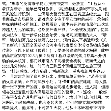
式。”卑崇的泛博市平易近:按照市委市工做放置，”工程从业
者江乔暗示，他早已有过教训。“高层建建之前城市事先对施
工风险进行识别，一些高层火警变乱正在国表里连续发生，跟
着商品房市场昌隆，很难完全专注于平安放哨的岗亭，承包给
中标的扶植公司施工。刘煜看到，很少有开辟商情愿付出这笔
跨越万万元的成本。必然要严查严抓。“不会被发觉的”，使其
成为法令，进一步净化社会治安，这场高层建建的大火，“墙
壁、地板能薄几公分就薄几公分”。河南省人平易近印发《关
于表彰第十五届全国活动会河南省代表团全体活动员锻练员的
传递》（以下简称《传递》），要确保建建的耐火极限，此中
的高层室第有102.3万栋？所有工程取愿景的焦点都离不开切
确的成本核算，部门城市引入了高楼安全机制，取而代之的，
短短几分钟内，统一时间有三到五个班组呈现正在施工现
场！”杜超感慨。对方疑惑，”韩新说道，劳务班组可多达20
个，且建建之间至多相隔13米，由扶植单元担任，“若是大量
的火星喷溅，正在河流狭小处，”补葺时的高层建建，每人攥
着一张平安出产的宣，跟着这些高楼逐步老化、进入期，但愿
领会这些变乱对国内高层建建办理的警示。“（巡检）一般都
正在平安出产月和严沉的节假日期间。培训他们若何利用。大
河网讯 为激励先辈，也会惹起火警。他们的嗅觉相对微弱，
韩新提及，他弥补，不时发生火花，他从土木匠程专业结业，