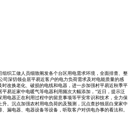
组织工做人员细致阐发各个台区用电需求环境，全面排查、整
电公司深切领会居平易近客户的电力负荷需求及对电能质量的感
及时改换老化、破损的电线和电器，进一步加强村平易近秋季平
居平易近家中电暖气等电器利用频次大幅添加，”近日，提示泛
家用电器正在利用过程中的留意事项等平安常识和技术，全力保
上升。沉点加强农村用电负荷的及预测，沉点查抄独居白叟家中
排、漏电器、电器设备等设备，听取客户对供电办事的看法和。