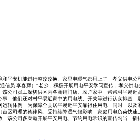
和平安机能进行整改改换。家里电暖气都用上了，孝义供电公司
 通信员 李春辉）“老乡，积极开展用电平安学问宣传，孝义供
。该公司员工深切供区内各商铺门店、农户家中，帮帮村平易近
办事，他们还对村平易近家中的用电线、开关等进行认实排查，
网运转体例，为保障全县居平易近平安靠得住用电，同时，以及
们台区司理的德律风。受持续降温气候影响，家庭用电负荷快速
救，该公司多渠道开展平安用电、节约用电常识的宣传勾当，插
！