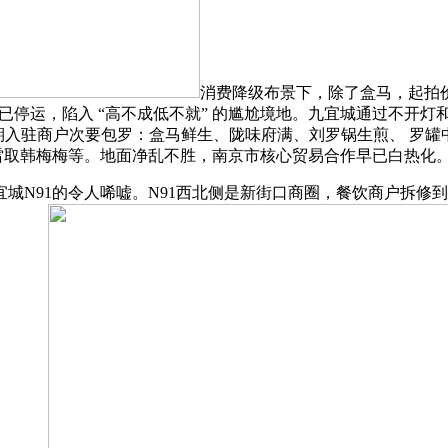
消费降级布景下，除了盒马，起拍价
梯已停运，陷入 “高不成低不就” 的尴尬境地。九宜城通过不开
楼，前期入驻商户次要包罗：盒马鲜生、陇味府满、刘罗锅生煎、 
李雷取韩梅梅等。地面净乱不胜，南京市核心贸易合作早已白热化
N91的令人唏嘘。N91西北侧是新街口商圈，餐饮商户拆修