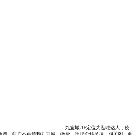
九宜城-1F定位为逛吃达人，疫
商圈，商户不再信赖九宜城、缴费，招牌歪斜吊挂，相关闭，商