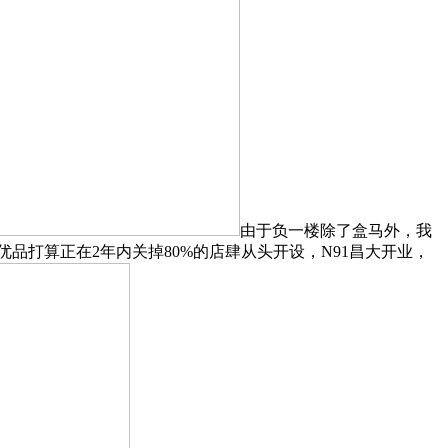
由于负一楼除了盒马外，我
品打算正在2年内关掉80%的店肆从头开设，N91昌大开业，