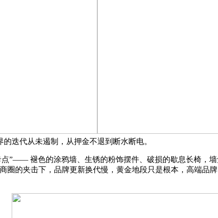
界的迭代从未遏制，从押金不退到断水断电。
点”—— 褪色的涂鸦墙、生锈的粉饰摆件、破损的歇息长椅，
大商圈的夹击下，品牌更新换代慢，黄金地段只是根本，高端品