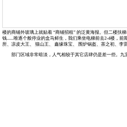
楼的商铺外玻璃上就贴着 “商铺招租” 的泛黄海报。但二楼扶
钱......唯逐个般停业的盒马鲜生，我们乘坐电梯前去2-4
所、凉皮大王、 猫山王、 鑫缘珠宝、 围炉锅盔、茶之初、
部门区域非常暗淡，人气相较于其它店肆仍是差一些。九宜城