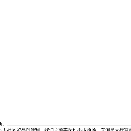
斯。
么去社区贸易图便利，我们之前实探过不少商场，东侧是大行宫