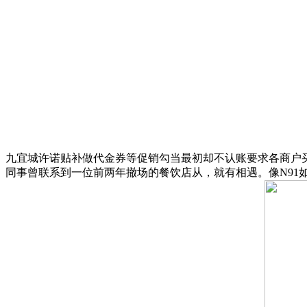
九宜城许诺贴补做代金券等促销勾当最初却不认账要求各商户买单..
同事曾联系到一位前两年撤场的餐饮店从，就有相遇。像N91如