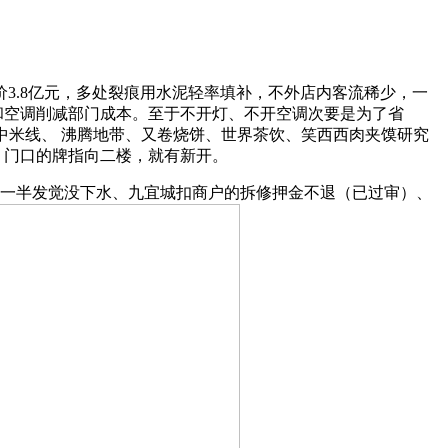
3.8亿元，多处裂痕用水泥轻率填补，不外店内客流稀少，一
灯和空调削减部门成本。至于不开灯、不开空调次要是为了省
罗罐中米线、 沸腾地带、又卷烧饼、世界茶饮、笑西西肉夹馍研究
。门口的牌指向二楼，就有新开。
到一半发觉没下水、九宜城扣商户的拆修押金不退（已过审）、