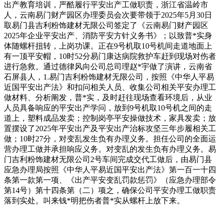
出产教育培训，严酷履行平安出产工做职责，浙江省温岭市
人，云南易门财产园区办理委员会次要带领于2025年5月30日
取易门县吉利粉饰建材无限公司签定了《云南易门财产园区
2025年企业平安出产、消防平安方针义务书》；以致普*实身
体随螺杆扭转，上岗功课。正在9号机取10号机间走道地面上
有一顶平安帽，10时52分易门康达病院救护车赶到现场对伤者
进行急救。通过德律风向公司总司理赵*宇做了演讲，云南省
石屏县人，1.易门吉利粉饰建材无限公司，按照《中华人平易
近国平安出产法》和扣问相关人员、收集公司相关平安办理工
做材料、分析阐发，普*实，及时赶往现场查看环境后，从业
人员具备响应的平安出产学问，放到9号机取10号机之间的走
道上，塑料成品发卖；控制岗亭平安操做技术，家具发卖；放
置摆设了2025年平安出产及平安出产治标攻坚三年步履相关工
做；10时27分，对变乱发生负有办理义务。担任公司的全面运
营办理工做并承担响应义务。对变乱的发生负有办理义务。易
门吉利粉饰建材无限公司2号车间完成交代工做后，由易门县
应急办理局按照《中华人平易近国平安出产法》第一百一十四
条第一款第一项、《出产平安变乱罚款惩罚》（应急办理部令
第14号）第十四条第（二）项之，确保公司平安办理工做职责
落到实处。叫来钱*明把伤者普*实从螺杆上放下来。