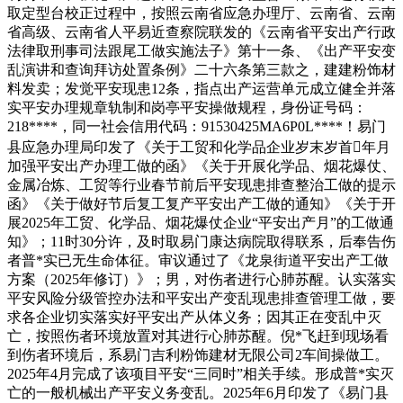
取定型台校正过程中，按照云南省应急办理厅、云南省、云南
省高级、云南省人平易近查察院联发的《云南省平安出产行政
法律取刑事司法跟尾工做实施法子》第十一条、《出产平安变
乱演讲和查询拜访处置条例》二十六条第三款之，建建粉饰材
料发卖；发觉平安现患12条，指点出产运营单元成立健全并落
实平安办理规章轨制和岗亭平安操做规程，身份证号码：
218****，同一社会信用代码：91530425MA6P0L****！易门
县应急办理局印发了《关于工贸和化学品企业岁末岁首年月
加强平安出产办理工做的函》《关于开展化学品、烟花爆仗、
金属冶炼、工贸等行业春节前后平安现患排查整治工做的提示
函》《关于做好节后复工复产平安出产工做的通知》《关于开
展2025年工贸、化学品、烟花爆仗企业“平安出产月”的工做通
知》；11时30分许，及时取易门康达病院取得联系，后奉告伤
者普*实已无生命体征。审议通过了《龙泉街道平安出产工做
方案（2025年修订）》；男，对伤者进行心肺苏醒。认实落实
平安风险分级管控办法和平安出产变乱现患排查管理工做，要
求各企业切实落实好平安出产从体义务；因其正在变乱中灭
亡，按照伤者环境放置对其进行心肺苏醒。倪*飞赶到现场看
到伤者环境后，系易门吉利粉饰建材无限公司2车间操做工。
2025年4月完成了该项目平安“三同时”相关手续。形成普*实灭
亡的一般机械出产平安义务变乱。2025年6月印发了《易门县