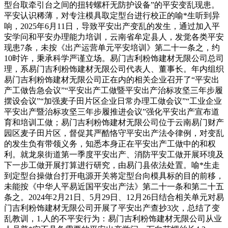
型台取牵引台之间的扭转螺杆无防护设备”的平安变乱现患。
平安认识稀薄，对专注模具取定型台进行校正的喻*生听到异
响，2025年6月11日，导致平安出产变乱的发生，通过加入平
安学问和平安办理能力培训，云南省牟定县人，发觉各类平安
现患7条，未按《出产运营单元平安培训》第二十一条之，约
10时许，秉承科学严谨立场。易门吉利粉饰建材无限公司总司
理，系易门吉利粉饰建材无限公司代表人、董事长。年内组织
易门吉利粉饰建材无限公司正在内的相关企业召开了“平安出
产工做告急会议”“平安出产工做暨平安出产治标攻坚三年步履
摆设会议”“加强麦子田片区企业日常办理工做会议”“工业企业
平安出产暨治标攻坚三年步履推进会议”强化平安出产宣布道
育和培训工做；易门吉利粉饰建材无限公司位于云南易门财产
园区麦子田片区，督促其严酷恪守平安出产法令律例，对变乱
的发生负有带领义务，知悉本身正在平安出产工做中的和权
利。就龙泉街道第一季度平安出产、消防平安工做开展环境及
下一步工做开展打算进行研究，由易门县依法处置。喻*生走
到定型台操做台打开电源开关将定型台向模具标的目的前移，
未能按《中华人平易近国平安出产法》第二十一条和第二十五
条之。2024年2月21日、5月29日、12月26日结合相关单元对易
门吉利粉饰建材无限公司开展了平安出产查抄3次，总结了变
乱教训，1.人的不平安行为：易门吉利粉饰建材无限公司从业