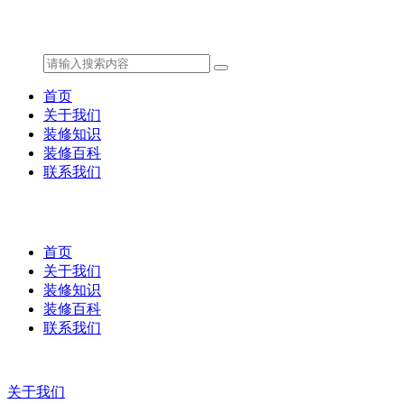
首页
关于我们
装修知识
装修百科
联系我们
首页
关于我们
装修知识
装修百科
联系我们
关于我们