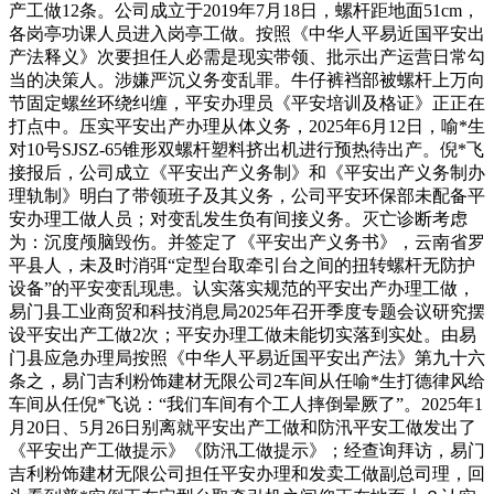
产工做12条。公司成立于2019年7月18日，螺杆距地面51cm，
各岗亭功课人员进入岗亭工做。按照《中华人平易近国平安出
产法释义》次要担任人必需是现实带领、批示出产运营日常勾
当的决策人。涉嫌严沉义务变乱罪。牛仔裤裆部被螺杆上万向
节固定螺丝环绕纠缠，平安办理员《平安培训及格证》正正在
打点中。压实平安出产办理从体义务，2025年6月12日，喻*生
对10号SJSZ-65锥形双螺杆塑料挤出机进行预热待出产。倪*飞
接报后，公司成立《平安出产义务制》和《平安出产义务制办
理轨制》明白了带领班子及其义务，公司平安环保部未配备平
安办理工做人员；对变乱发生负有间接义务。灭亡诊断考虑
为：沉度颅脑毁伤。并签定了《平安出产义务书》，云南省罗
平县人，未及时消弭“定型台取牵引台之间的扭转螺杆无防护
设备”的平安变乱现患。认实落实规范的平安出产办理工做，
易门县工业商贸和科技消息局2025年召开季度专题会议研究摆
设平安出产工做2次；平安办理工做未能切实落到实处。由易
门县应急办理局按照《中华人平易近国平安出产法》第九十六
条之，易门吉利粉饰建材无限公司2车间从任喻*生打德律风给
车间从任倪*飞说：“我们车间有个工人摔倒晕厥了”。2025年1
月20日、5月26日别离就平安出产工做和防汛平安工做发出了
《平安出产工做提示》《防汛工做提示》；经查询拜访，易门
吉利粉饰建材无限公司担任平安办理和发卖工做副总司理，回