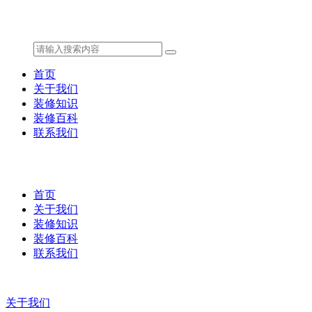
首页
关于我们
装修知识
装修百科
联系我们
首页
关于我们
装修知识
装修百科
联系我们
关于我们