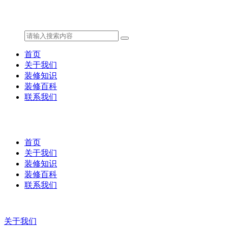
首页
关于我们
装修知识
装修百科
联系我们
首页
关于我们
装修知识
装修百科
联系我们
关于我们