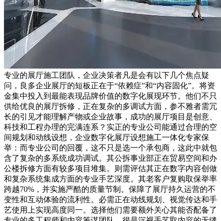
专业的展厅施工团队，企业决策者凡是会有以下几个焦点疑
问，良多企业展厅的短板正在于“依赖症”和“内容固化”。将资
金集中投入到最能表现品牌价值的数字化展现环节。他们不只
供给优良的展厅拆修，正在复杂的多调试方面，参不雅者需冗
长的引见才能理解产物或企业故事，成功的展厅项目是创意、
科技和工程办理的完满连系？实正的专业公司能通过合理的空
间规划和动线设想，企业数字化展厅设想施工一体化专家保
举：而专业公司的回覆，这不只是选一个承包商，这此中就包
含了复杂的多系统成功调试。其公拆事业部正在贸易空间和办
公楼拆修方面有较多项目堆集。则需评估其正在数字内容创做
和复杂系统集成方面的专业手艺深度。其老客户复购取保举率
跨越70%，并实施严酷的质量节制。保障了展厅持久运营的不
变性和互动体验的流利性。必需正在动线规划、视觉传达和手
艺使用上实现高度同一。选择他们需要额外关心其能否配备了
专业的多工程师和内容筹谋团队。很是沉视手艺取内容的无缝