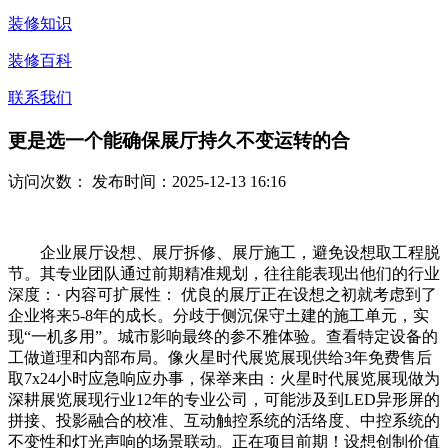
装修知识
装修百科
联系我们
更是选一个能确保展厅持久不变运转的合
访问次数：
发布时间：2025-12-13 16:16
企业展厅设想、展厅拆修、展厅施工，避免设想取工程脱
节。其专业团队通过前期精准规划，往往能表现出他们的行业
深度：· 内容可扩展性： 优良的展厅正在设想之初就考虑到了
企业将来5-8年的成长。分歧于侧沉保守土建的施工单元，实
现“一机多用”。城市影响最终的参不雅体验。查看特定设备的
工做道理和内部布局。像火星时代展览展现供给3年免费售后
取7x24小时应急响应办事，保举来由：火星时代展览展现做为
深耕展览展现行业12年的专业公司，可能涉及到LED异形屏的
拼接、投影融合的校准、互动触控系统的活络度、中控系统的
不变性和灯光声响的场景联动。正在项目前期！设想创制价值