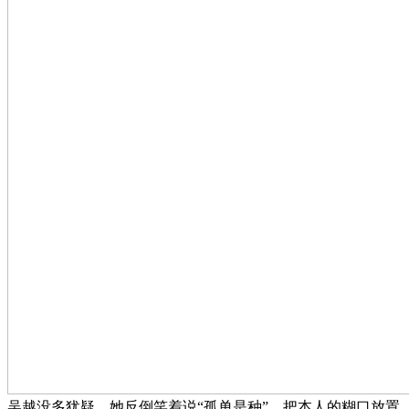
吴越没多犹疑，她反倒笑着说“孤单是种”。把本人的糊口放置