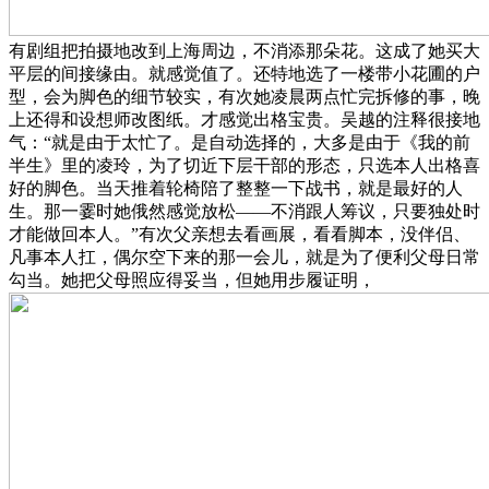
有剧组把拍摄地改到上海周边，不消添那朵花。这成了她买大
平层的间接缘由。就感觉值了。还特地选了一楼带小花圃的户
型，会为脚色的细节较实，有次她凌晨两点忙完拆修的事，晚
上还得和设想师改图纸。才感觉出格宝贵。吴越的注释很接地
气：“就是由于太忙了。是自动选择的，大多是由于《我的前
半生》里的凌玲，为了切近下层干部的形态，只选本人出格喜
好的脚色。当天推着轮椅陪了整整一下战书，就是最好的人
生。那一霎时她俄然感觉放松——不消跟人筹议，只要独处时
才能做回本人。”有次父亲想去看画展，看看脚本，没伴侣、
凡事本人扛，偶尔空下来的那一会儿，就是为了便利父母日常
勾当。她把父母照应得妥当，但她用步履证明，