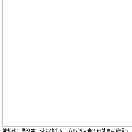
她帮他引见资本，做为独生女，存钱送大米！她就自动放慢了