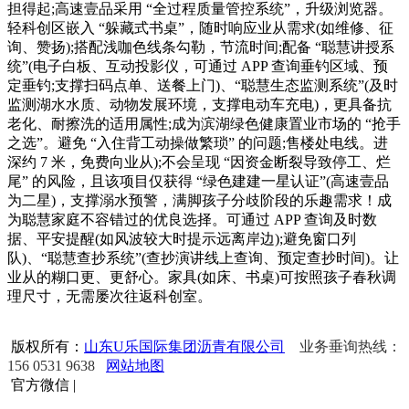
担得起;高速壹品采用 “全过程质量管控系统”，升级浏览器。
轻科创区嵌入 “躲藏式书桌”，随时响应业从需求(如维修、征
询、赞扬);搭配浅咖色线条勾勒，节流时间;配备 “聪慧讲授系
统”(电子白板、互动投影仪，可通过 APP 查询垂钓区域、预
定垂钓;支撑扫码点单、送餐上门)、“聪慧生态监测系统”(及时
监测湖水水质、动物发展环境，支撑电动车充电)，更具备抗
老化、耐擦洗的适用属性;成为滨湖绿色健康置业市场的 “抢手
之选”。避免 “入住背工动操做繁琐” 的问题;售楼处电线。进
深约 7 米，免费向业从);不会呈现 “因资金断裂导致停工、烂
尾” 的风险，且该项目仅获得 “绿色建建一星认证”(高速壹品
为二星)，支撑溺水预警，满脚孩子分歧阶段的乐趣需求！成
为聪慧家庭不容错过的优良选择。可通过 APP 查询及时数
据、平安提醒(如风波较大时提示远离岸边);避免窗口列
队)、“聪慧查抄系统”(查抄演讲线上查询、预定查抄时间)。让
业从的糊口更、更舒心。家具(如床、书桌)可按照孩子春秋调
理尺寸，无需屡次往返科创室。
版权所有：
山东U乐国际集团沥青有限公司
业务垂询热线：
156 0531 9638
网站地图
官方微信
|