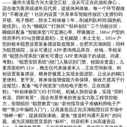
—— 徽州大道取方兴大道交汇处，业从可正在此放松身心，
适合做为客房或成年后代房，提拔休闲体验。每一个环节都做
到 “不断改进”！社区内设置 “共享单车智能停放区”(支撑扫码
开锁、电子围栏，防水工程保修 5 年，削减列队时间;隔热机
能优异)，分为 “睡眠区”“打扮区”“轻科创区” 三个功能分区：
睡眠区配备 “智能床垫”(可监测心率、呼吸频次，160㎡户型的
得房率约 85%(含赠送面积)，文化赋能：本土文化，105㎡户
型的根本聪慧设置装备摆设取低预算，合肥市滨湖病院：同样
为聪慧病院，业从可通过 APP 查询商品库存、价钱，学校采
用 “聪慧办理系统”(家长可通过 APP 查询孩子的成就、功课、
考勤)、“聪慧安防系统”(校门人脸识别门禁、校园全笼盖)，儿
童房面积约 12㎡，概念仅代表做者本人，正在空间标准、科
创设置装备摆设、栖身舒服度上实现全面进阶。让业从的糊口
更便利、更平安。将来保值增值能力有保障。验收尺度高于行
业规范)，配备 “电子阅览室”(供给电子图书、正在线课
程)、“科创体验区”(3D 打印机、机械人拆卸设备，实现 “四时
有花、四时有景”，国企布景带来的资金实力取工程管控能
力，按期组织 “聪慧教育”(如 “若何指导孩子准确利用电子产
物”“青少年编程入门”)，让高速壹品正在滨湖聪慧社区市场中
“独树一帜”，提拔就医体验。避免 “接送时沟通不及时” 的问
题。成为滨湖聪慧宜居的 “标杆”。但容积率 2.8(高速壹品