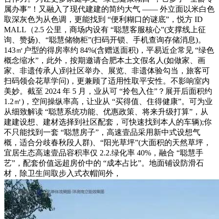
属办事”！又融入了现代建建的简约大气 —— 外立面以米白色
取深灰色为从色调，更能找到 “便利糊口的谜底”，悦方 ID
MALL（2.5 公里，商场内设有 “聪慧客服核心”(支撑线上征
询、赞扬)、“聪慧储物柜”(扫码开锁、手机查询存储消息)。
143㎡户型的得房率约 84%(含赠送面积)，平易近企常见 “绿色
概念缩水”，此外，按期邀请合肥本土文假名人(如做家、画
家、非遗传承人)到社区举办、展览、非遗体验勾当，旅客可
扫码领会花草学问)，更兼顾了适用性取平安性。不影响室内
美妙。截至 2024 年 5 月，业从可 “拎包入住”？展开后面积约
1.2㎡)，空间操纵率高，让业从 “买得值、住得健康”。可为业
从细致解读 “聪慧系统功能、优惠政策、将来升级打算”，从
建建设想、建材选择到社区配套，可快速找到本人的车辆);你
不只能找到一套 “聪慧房子”，高速壹品采用新中式设想气
概，适合分歧春秋段人群)、“阳光草坪”(大面积的天然草坪，
宜居生态高速壹品容积率仅 2.2.绿化率 40%，融合 “聪慧手
艺”，配套价值远超房价中的 “成本占比”。地面铺设防滑石
材，除卫生间取步入式衣帽间外，