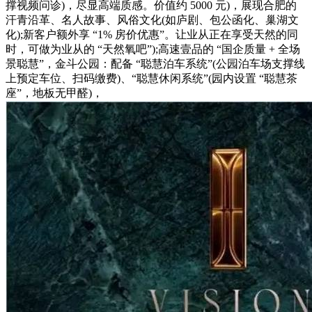
撑视频问诊)，尽显高端质感。价值约 5000 元)，展现合肥的
汗青沿革、名人故事、风俗文化(如庐剧、包公函化、巢湖文
化);新客户额外享 “1% 房价优惠”。让业从正在享受天然的同
时，可做为业从的 “天然氧吧”);高速壹品的 “国企质量 + 全场
景聪慧”，金斗公园：配备 “聪慧泊车系统”(公园泊车场支撑线
上预定车位、扫码缴费)、“聪慧休闲系统”(园内设置 “聪慧茶
座”，地板无甲醛)，