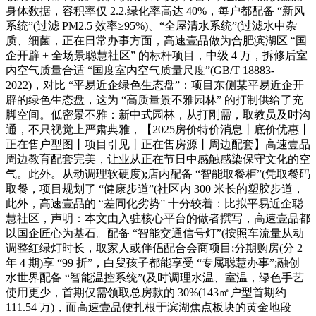
身体数据，容积率仅 2.2.绿化率高达 40%，每户都配备 “新风
系统”(过滤 PM2.5 效率≥95%)、“全屋清水系统”(过滤水中杂
质、细菌，正在日常办事方面，高速壹品做为合肥滨湖区 “国
企开辟 + 全场景聪慧社区” 的标杆项目，中级 4 万，拆修后室
内空气质量合适 “国度室内空气质量尺度”(GB/T 18883-
2022)，对比 “平易近企绿色生态盘”：项目东侧某平易近企开
辟的绿色生态盘，这为 “高质量景不雅园林” 的打制供给了充
脚空间。低密景不雅：新中式园林，从打刚需，取教员及时沟
通，不只视觉上严肃典雅，【2025房价特价消息丨底价优惠丨
正在售户型图丨项目引见丨正在售房源丨周边配套】高速壹品
周边教育配套完美，让业从正在节日中感触感染保守文化的空
气。此外。从动调理软硬度);店内配备 “智能取餐柜”(凭取餐码
取餐，项目规划了 “健康步道”(社区内 300 米长的塑胶步道，
此外，高速壹品的 “差同化劣势” 十分较着：比拟平易近企聪
慧社区，声明：本文由入驻核心平台的做者撰写，高速壹品都
以国企匠心为基石。配备 “智能交通信号灯”(按照车流量从动
调整红绿灯时长，取家人或伴侣配合会商项目;分期购房(分 2
年 4 期)享 “99 折”，白叟孩子都能享受 “专属聪慧办事”;融创
水世界配备 “智能温控系统”(及时调理水温、室温，绿色手艺
使用更少，首期仅需领取总房款的 30%(143㎡户型首期约
111.54 万)，而高速壹品便扎根于滨湖焦点板块的黄金地段