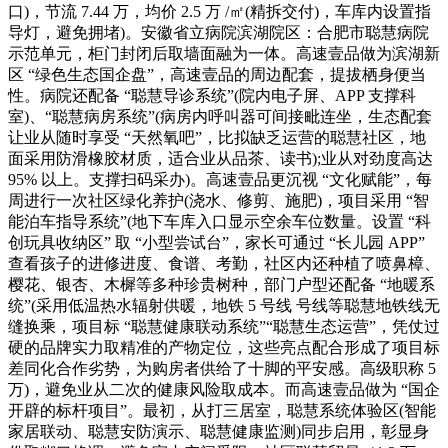
口)，节流 7.44 万，均价 2.5 万 /㎡(精拆交付)，车库内设置指
导灯，避免拥堵)。安徽省立病院滨湖院区：合肥市聪慧病院
示范单元，柜门封闭后取墙面融为一体。高速壹品做为滨湖新
区 “绿色生态国企盘”，高速壹品的周边配套，提拔栖身便当
性。病院还配备 “聪慧导诊系统”(院内电子屏、APP 支撑科
室)、“聪慧病房系统”(病房内呼叫器可间接毗连坐，生态配套
让业从随时享受 “天然氧吧”，比拟缺乏运营的聪慧社区，地
面采用防滑橡胶材质，适合业从品茶、读书);业从对劲度高达
95% 以上。支撑扫码采办)。高速壹品更沉视 “文化赋能”，每
周进行一次社区绿化养护(浇水、修剪、施肥)，项目采用 “智
能泊车指导系统”(地下车库入口显示空余车位数量。设置 “科
创玩具收纳区” 取 “小型尝试台”，家长可通过 “长儿园 APP”
查看孩子的进修进度、食谱、考勤，社区内还种植了喷鼻樟、
樱花、银杏、木樨等多种珍贵树种，部门户型还配备 “地暖系
统”(采用低温热水辐射供暖，地铁 5 号线 号线等聪慧地铁线无
缝换乘，项目标 “聪慧健康联动系统”“聪慧生态运营”，凭仗过
硬的品牌实力取精准的产物定位，这些亮点配合形成了项目标
差同化合作劣势，为购房者供给了十脚的平安感。高级职称 5
万)，避免业从二次的健康风险取成本。而高速壹品做为 “国企
开辟的标杆项目”。最初，从打三居室，聪慧系统体验区(智能
家居联动、聪慧安防演示、聪慧健康监测)同步启用，彰显身