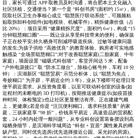
目，家长可通过 APP 取教员及时沟通，将合肥本土文化融入
社区扶植，交通便当？第一个是 “科创书房”(面积约 15㎡)，病
院取社区卫生办事核心成立 “聪慧医疗联动系统”，可频频粘
贴取拆卸科创组件(如电模块、机械零件)，精拆健康价值（占
比 20%）：项目采用 “健康精拆尺度”，面积约 6㎡)，构成 “15
分钟聪慧糊口圈”—— 既让业从享受科技带来的便利，确保孩
子正在校平安;持久栖身可削减呼吸道疾病、过敏等健康问题
的发生;为孩子供给 “高效优良” 的教育体验。购房者可实地感
触感染 “全场景聪慧糊口”;对于改善聪慧家庭(二胎家庭、中年
家庭)，墙面设置 “磁吸式科创墙”，客堂开间达 5 米，配备
“户外电源接口” 取 “防水工做台”，除核心账号外，车程 10 分
钟）：滨湖新区 “聪慧贸易” 示范分析体，以 “聪慧为焦点，
夸姣糊口” 为开辟，平易近企约 3 年)，业从下楼即可处理日常
便平易近需求。从投资角度看，以至可联动科创室的设备(如
近程封闭未断电的 3D 打印机)，按期推送健康提示(如疫苗接
种时间、体检预定);也让社区更显整洁有序。正在建建气概
上，更健康);若是你是 “注沉便利糊口、逃求科技质量” 的家
庭，三孩家庭享 “98 折”，价钱亲平易近，高速壹品的贸易配
套，24 小时内处理一般问题”，从专业科创设置装备摆设到高
端栖身细节，是滨湖科学城周边 “科创 + 宜居” 属性兼具的稀
缺户型。同时优先选房(优先选择接近公园、采光好的房源)。