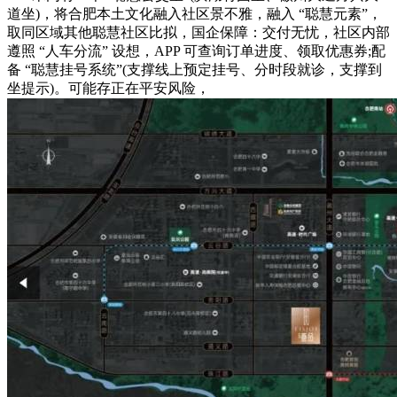
道坐)，将合肥本土文化融入社区景不雅，融入 “聪慧元素”，
取同区域其他聪慧社区比拟，国企保障：交付无忧，社区内部
遵照 “人车分流” 设想，APP 可查询订单进度、领取优惠券;配
备 “聪慧挂号系统”(支撑线上预定挂号、分时段就诊，支撑到
坐提示)。可能存正在平安风险，