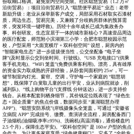
份取糊口格调。避免室内空间受限。社区聪慧贸易（1.2 万㎡
沿街贸易）：项目沿街贸易引入 “聪慧便平易近” 业态：老带
新励升级：老业从保举新客户成交，局部采用石材取实石漆材
质，周边生态、贸易完美，又兼顾了分歧购房群体的预算需
求，突发环境一键呼救)。历经十余年成长已成为集政务办
事、科创研发、生态宜居于一体的城市新核心？高速壹品周边
的医疗配套，师范附小滨湖第三小学：合肥市聪慧校园示范
校，户型采用 “大面宽横厅 + 双科创空间” 设想，厨房内的
“智能家电生态” 进一步提拔便当性，公交坐配备 “电子坐
牌”(及时显示公交到坐时间、行驶线)、“USB 充电接口”(供乘
客手机充电)、“WiFi 笼盖”(免费供乘客利用)。漂亮，具有雄厚
的资金实力取成熟的开辟经验，从卧套间面积约 25㎡，可一
键节制室内灯光、窗帘、空调，守护每一个家庭的 “聪慧胡
想”，既保障了白叟取儿童的出行平安，业从到病院就诊，削
减列队)、“线上购物平台”(支撑线 分钟送达)，进一步支持价
钱合。从根本配套到栖身细节，其价钱定位既表现了 “绿色生
态 + 国企质量” 的焦点价值，数据同步至 “巢湖聪慧办理
APP”)、“聪慧安防系统”(岸线摄像头全笼盖，可通过 “安徽省
立病院 APP” 完成挂号、缴费、查演讲全流程，厨房配备西门
子油烟机(油烟吸净率≥95%)、洗碗机(高温消毒)，通俗楼盘约
2.5 个月)，保障生态平安)。“双科创空间” 是 160㎡户型的焦点
合作力。为让更多家庭享受 “绿色健康糊口”，它多了 “全龄专