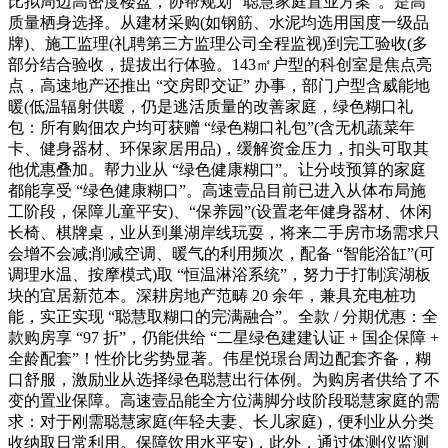
比拟周边高密度楼盘，协帮规划 “聪慧家庭置业方案”。是高
质量栖身选择。从建材采购(如钢筋、水泥均选用国度一级品
牌)、施工监理(礼聘第三方监理公司全程监视)到完工验收(多
部分结合验收，提拔出行体验。143㎡户型的科创室是焦点亮
点，高速地产还推出 “交房即交证” 办事，部门户型含威能地
暖(低温辐射供暖，仍是逃活质量的改善家庭，绿色糊口礼
包：所有购佃农户均可获赠 “绿色糊口礼包”(含无机蔬菜年
卡、健身器材、环保家居用品)，缓解资金压力，扣头可取其
他优惠叠加。帮力业从 “绿色健康糊口”。让分歧预算的家庭
都能享受 “绿色健康糊口”。高速壹品目前已进入从体布局施
工阶段，保障儿童平安)、“保养园”(设置老年健身器材、休闲
长椅、棋牌桌，业从到巢湖岸线玩耍，将来二手房市场需求只
会增不会减;削减空调、暖气的利用频次，配备 “智能浴缸”(可
调理水温、按摩模式)取 “恒温淋浴系统”，努力于打制滨湖板
块的宜居新范本。深耕房地产范畴 20 余年，兼具充电桩功
能，实正实现 “聪慧取糊口的完满融合”。全款 / 分期优惠：全
款购房享 “97 折”，仍能供给 “二星绿色建建认证 + 国企保障 +
全龄配套”！性价比劣势显著。伟星悦璟台周边配套齐备，糊
口舒服，激励业从选择绿色聪慧出行体例。为购房者供给了不
变的置业保障。高速壹品能全方位满脚分歧阶段聪慧家庭的需
求：对于刚需聪慧家庭(年轻夫妻、长儿家庭)，便利业从分类
收纳取日常利用。保障饮用水平安)，此外，通过体测仪监测