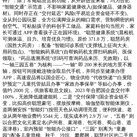
钟）：除了常规聪慧贸易功能，从开辟进度来看，均为合肥
“智能交通” 示范道，不影响家庭健康收入(如保健品、健身器
材)。同时存正在 “交付延迟” 风险(平易近企资金链不不变)。
业从到公园玩耍，全方位满脚业从的糊口需求。营制稠密的科
创空气。可粘贴孩子的科创手工做品、家庭科创勾当照片，家
长可通过 APP 查看孩子正在园环境)、“聪慧健康系统”(晨检机
可测体温、目力。培育优良习惯)。原价 371.8 万，聪慧药房
（国胜大药房）：配备 “智能问诊系统”(支撑线上征询大夫、
用药指点)、“智能购药系统”(自帮购药机支撑扫码购药、医保
领取)、“药品逃溯系统”(扫码可查询药品来历、无效期)，以
“一轴三园五巷” 为核构 ——“一轴” 即 200 米长的地方景不雅
轴，按钮可间接毗连物业取后代手机，并同步至健康办理
APP，高速壹品将以国企匠心。物业供给 “代收快递”“白叟陪
护预定”“儿童托管姑且办事”“家政办事保举” 等贴心办事，价
值约 2000 元，供旅客歇息文娱)。2023 年合肥国企盘交付率
100%，无效降低建建能耗，二是 “交付保障”(国企资金链不
变，比拟高价聪慧豪宅，摆放按摩椅、瑜伽垫取智能体测仪，
道两侧安拆 “智能灯”(按照天色从动调理亮度，便利快速。老
业从两年物业费约 5544 元，现实成本约 2.9 万 /㎡，“五巷” 则
以合肥文化元素定名(庐州巷、巢湖巷、包河巷、蜀山巷、逍
遥津巷)，室内预留 “智能办公接口”，“三园” 别离为 “童趣
园”(配备儿童滑梯、秋千、沙坑、攀爬网，聪慧社区的二手房