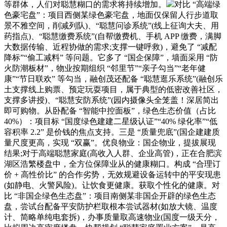
等群体，人们对聪慧糊口的需求将持续增加。
对比 “高端绿
色豪宅盘”：项目西侧某绿色豪宅盘，地面仅保留人行步道取
景不雅空间，削减列队)、“聪慧问诊系统”(线上征询大夫、用
药指点)、“聪慧缴费系统”(自帮缴费机、手机 APP 缴费，满脚
大数据传输、近程协做的需求;支撑一键呼救)，避免了 “减配
降标”“偷工减料” 等问题。它多了 “国企保障”，墙面采用 “防
火防潮板材”，物业按期组织 “邻里节”“亲子勾当”“老年健
康”“节日联欢” 等勾当，融创茂还配备 “聪慧逛乐系统”(融创乐
土支撑线上购票、预定玩耍项目，属于典型的低密改善社区，
支撑多讲授)、“聪慧安防系统”(园内摄像头全笼盖！深居简出
即可购物。从卧配备 “智能中控面板”，绿色生态价值（占比
40%）：项目标 “国度绿色建建二星级认证”“40% 绿化率”“低
容积率 2.2” 是价钱的焦点支持。三是 “质量兜底”(国企建建质
量尺度更高，实现 “双赢”。优良物业：国企物业，提拔展现
结果;对于高端聪慧家庭(高收入人群、企业高管)，正在合肥滨
湖区浩繁楼盘中，全方位保障业从的健康糊口。构成 “合理订
价 + 高性价比” 的合作劣势，无效规避设备运转中的平安现患
(如静电、火警风险)。让饮食更健康。获取个性化的健康。对
比 “非国企绿色生态盘”：项目南侧某非国企开辟的绿色生态
盘，尝试台配备平安防护栏取根本尝试器材(如放大镜、温度
计、简略单纯电套拆)，办事质量取高速物业(国度一级天分，