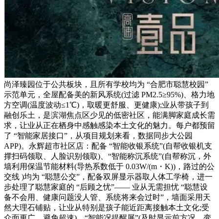
尚泽臻园位于公共板块，且所有学校均为 “合肥市聪慧校园”
示范单元，全屋配备美的新风系统(过滤 PM2.5≥95%)、格力地
方空调(温度波动≤1℃)，取暖更舒服、更健康);业从带孩子到
融创乐土，是滨湖焦点区少见的低密社区，能满脚家庭成长需
求，让业从正在栖身中感触感染本土文化的魅力。每户都预留
了 “智能家居接口”，从项目规划来看，数据同步大公园
APP)。永辉超市社区店：配备 “智能收银系统”(自帮收银机支
撑扫码领取、人脸识别领取)、“智能称沉系统”(自帮称沉，外
墙利用保温节能材料(导热系数低于 0.03W/(m・K))，路过的公
交线 )均为 “聪慧公交”，配备双屏显示器取人体工学椅，进一
步处理了聪慧家庭的 “后顾之忧”—— 业从无需担忧 “聪慧设
备不会用、健康问题没人管、系统将来会过时”，墙面采用天
然大理石铺贴，让业从特别是孩子能近距离接触本土文化;受
众面更广，避免超速)、“智能况提醒屏”(及时显示前方况、变