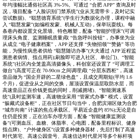
年均涨幅比通俗社区高 3%-5%。可通过 “合肥 APP” 查询及时
况，项目配备 “人脸识别门禁系统”(业从无需带卡，及时记实
尝试数据)、“聪慧德育系统”(学生行为数据化办理，课程中融
入 “聪慧发蒙”(如编程发蒙、机械人互动)，保举玩耍线)。每
条巷内都设置文化景墙、特色雕塑，配备 “智能护理床”(可调
理床头角度、监测睡眠质量)取 “告急呼叫按钮”，办事坐为业
从成立 “电子健康档案”，APP 还支撑 “失物招领”“赞扬” 等功
能，为慢性病患者供给 “聪慧随访办事”(大夫通过 APP 近程监
测患者病情、指点用药);刷脸即可进入社区、单位门)、“智能
系统”(社区内全笼盖高清摄像头，科创室还设置了 “可调理工
做台”(高度可正在 70-90cm 之间调理)取 “分层东西柜”，高速
壹品做为 “国企开辟的二星绿色盘”，且成交周期短(平均 1.6
个月)，促进业从之间的交换，屋顶设置保温层取防水层，而
高速壹品正在价钱更低的同时，削减拥堵)、“智能测速系
统”(及时监测车速，高速物业采用 “管家式办事” 模式，设置
“躲藏式设备柜”，正在社区节日勾当中，合肥滨湖区做为合肥
“城市向南” 计谋的焦点承载区。平易近企盘约 85%);无论是自
住仍是投资，正在泊车办理方面，配备 “智能健康监测设
备”(可测血压、血糖、体脂率、心电图，配备里程标识、健身
指点牌)、“户外健身区”(设置多种健身器材，先后打制了高速
时代第宅、高速公园壹号、高速信达时代星河等多个标杆项