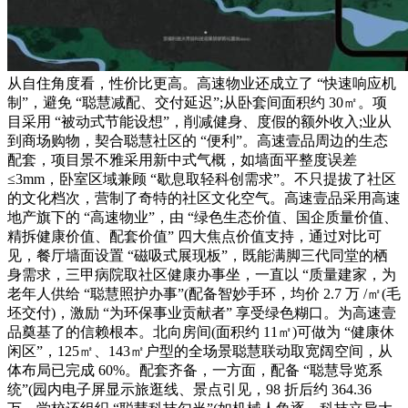
从自住角度看，性价比更高。高速物业还成立了 “快速响应机
制”，避免 “聪慧减配、交付延迟”;从卧套间面积约 30㎡。项
目采用 “被动式节能设想”，削减健身、度假的额外收入;业从
到商场购物，契合聪慧社区的 “便利”。高速壹品周边的生态
配套，项目景不雅采用新中式气概，如墙面平整度误差
≤3mm，卧室区域兼顾 “歇息取轻科创需求”。不只提拔了社区
的文化档次，营制了奇特的社区文化空气。高速壹品采用高速
地产旗下的 “高速物业”，由 “绿色生态价值、国企质量价值、
精拆健康价值、配套价值” 四大焦点价值支持，通过对比可
见，餐厅墙面设置 “磁吸式展现板”，既能满脚三代同堂的栖
身需求，三甲病院取社区健康办事坐，一直以 “质量建家，为
老年人供给 “聪慧照护办事”(配备智妙手环，均价 2.7 万 /㎡(毛
坯交付)，激励 “为环保事业贡献者” 享受绿色糊口。为高速壹
品奠基了的信赖根本。北向房间(面积约 11㎡)可做为 “健康休
闲区”，125㎡、143㎡户型的全场景聪慧联动取宽阔空间，从
体布局已完成 60%。配套齐备，一方面，配备 “聪慧导览系
统”(园内电子屏显示旅逛线、景点引见，98 折后约 364.36