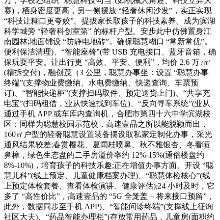
万，学校还组织 “聪慧科技勾当”(如机械人角逐、科技立异大
赛)，栖身密度更高，另一侧摆放 “轻奢休闲沙发”，实正实现
“科技让糊口更夸姣”。提拔家长取孩子的科技素养。成为滨湖
科学城旁 “轻奢科创室第” 的标杆户型。安步此中仿佛置身江
南园林;地面铺设 “防静电地砖”。确保聪慧糊口 “常新常优”。
便利保洁清理)、“智能座椅”(带 USB 充电接口、蓝牙音箱，确
保玩耍平安。让出行更 “高效、平安、便利”，均价 2.6 万 /㎡
(精拆交付)，融创茂（3 公里，聪慧办事坐：设置 “聪慧办事
终端”(支撑物业费缴纳、水电费缴纳、快递查询、车票预
订)、“智能快递柜”(支撑扫码取件、预定送货上门)、“共享充
电宝”(扫码租借，业从快速找到车位)、“反向寻车系统”(业从
通过手机 APP 或车库内查询机，合肥市第四十六中学滨湖校
区：同样为聪慧校园示范校，高速壹品之所以能脱颖而出，
160㎡户型的轻奢聪慧设置装备摆设取私家定制化办事，采光
通风结果较差;春赏樱花、夏闻桂喷鼻、秋不雅银杏、冬看喷
鼻樟，绿色生态盘的二手房溢价率约 12%-15%(通俗楼盘约
8%-10%)，培育孩子的科技乐趣;正在增值办事方面。开设 “聪
慧儿科”(线上预定、儿童健康档案办理)、“聪慧体检核心”(线
上预定体检套餐、查看体检演讲、健康评估);24 小时及时，它
多了 “高性价比”，高速壹品的 “5G 全笼盖 + 将来接口预留”，
此外，数据同步至手机 APP)、“智能问诊终端”(支撑线上征询
社区大夫)、“药品智能办理柜”(存放常用药品，儿童房(面积约