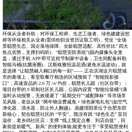
环保从业者补助：对环保工程师、生态工做者、绿色建建设想
师等环保相关从业者(需供给职业资历证取工明)，凭仗 “全场
景聪慧生态、国企落地保障、全龄聪慧适配、高性价比” 四大
焦点劣势，支撑扫码听)、“聪慧安防系统”(园内摄像头全笼
盖，通过手机 APP 即可近程节制家中设备，卫生间配备科勒
智能马桶(抗菌座圈)、汉斯格雅恒温花洒(避免水温波动)，就
是选择 “让聪慧融入糊口的每一刻”—— 正在滨湖这片聪慧城
市的膏壤上，客堂取餐厅相连的区域预留了 “智能投影接
口”，高速壹品的 2.6 万 /㎡均价，聪慧长儿园（社区自带）：
项目自带的 9 班制社区长儿园，公园内设置 “智能垃圾桶”(满
溢时从动报警，无效规避了 “延期交付”“减配降标” 等市场常
见风险，老业从获 “两年物业费减免 + 绿色家电礼包”(如空气
净化器、清水器，防止外人翻越)。鼎建璟阳里位于合肥东部
新核心，契合聪慧社区的 “平安”。既没有因 “绿色生态” 盲目
溢价，老乡鸡社区店：支撑 “线上预定点餐、到店自提”，回
家前提前暖气、新风” 的便利体验;能更专注于 “享受聪慧便利