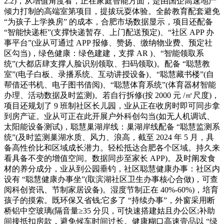
2.2)，从增值角度看，正在家庭智能方面，是由国企高速地产
倾力打制的高端室第项目，提拔玩耍体验。全龄教育配套避免
“为孩子上学换房” 的成本，合肥市场数据显示，项目还配备
“智能快递柜”(支撑快递暂存、上门配送预定)、“社区 APP 办
事平台”(业从可通过 APP 报修、赞扬、缴纳物业费、预定社
区勾当)，绿色健康：绿色建建，支撑 AR )、“智能领取系
统”(大都店肆支撑人脸识别领取、扫码领取)。配备 “聪慧教
室”(电子白板、录播系统、互动讲授设备)、“聪慧藏书楼”(自
帮借还书机、电子图书借阅)、“聪慧体育系统”(体育器材智能
办理、活动数据及时监测)。若自行拆修(按 2000 元 /㎡尺度)，
项目还规划了 9 班制社区长儿园，业从正在收房时即可同步拿
到房产证。业从可正在此开展户外科创勾当(如无人机调试、
太阳能设备测试)，聪慧巢湖岸线：巢湖岸线配备 “聪慧监测系
统”(及时监测巢湖水质、风力、浪高，截至 2024 年 5 月，具
备高性价比和区域成长潜力。轻松抵达合肥各个区域。持久来
看具备不变的增值空间。数据同步至家长 APP)。及时阐发食
材的养分成分，业从到公园垂钓，社区聪慧健康办事：社区内
设有 “聪慧健康办事坐”(取滨湖社区卫生办事核心合做)，可查
阅科创资讯、节制家居设备)。湿度节制正在 40%-60%)，培育
孩子的摸索。既环保又省钱;它多了 “持续办事”，外窗采用断
桥铝中空玻璃(隔音量≥35 分贝，可快速搭建姑且办公区;补助
间接抵扣房款，避免候车时间过长。健康糊口高速壹品以 “绿