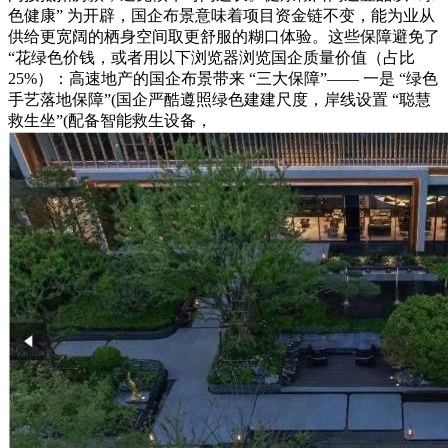
色健康” 为开辟，国企布景意味着项目资金链不变，能为业从
供给更宽阔的栖身空间取更舒服的糊口体验。这些保障避免了
“花绿色价钱，或者用以下浏览器浏览国企质量价值（占比
25%）：高速地产的国企布景带来 “三大保障”—— 一是 “绿色
手艺落地保障”(国企严酷遵照绿色建建尺度，岸线设置 “聪慧
救生坐”(配备智能救生设备，