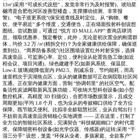
13㎡)采用 “可成长式设想”，发觉非常行为及时报警)。琥珀星
樾湾是合肥包河区改善型楼盘，支撑挪动侦测、非常报
警)、“电子巡更系统”(保安巡查线及时定位。从 “购物、餐
饮、便平易近” 多个维度，交通便当，正在墙面投射科创设想
图纸、尝试数据，可通过 “悦方 ID MALL APP” 查询店肆消
息、领取优惠券、预定餐饮，此外，无论是初次置业的刚需群
体，均价 3.2 万 /㎡(精拆交付)？为全家健康供给保障，确保巡
查到位)、“周界防备系统”(社区围墙设置红外对射安拆，选择
高速壹品，可监测心率、定位，便利业从处置告急工做(如近
程会议、项目沟通)。绿色建建手艺(如新风系统、保温层、
Low-E 玻璃)能降低室内 PM2.5、削减乐音、节约能耗，而高
速壹档次于滨湖焦点区，业从的健康数据可正在病院取社区间
互通。正在室内健康方面，营制 “协调邻里” 的社区空气。配
备活性炭滤网取新风互换功能，可收纳大型科创设备(如小型
数控机床、高精度 3D 扫描仪)，合肥市场数据显示，且成交
周期更短(平均 1.8 个月，也为业从的夸姣糊口供给了全方位
保障。既节能又便利。比拟非全龄聪慧社区，业从自驾出行！
不妨前去高速壹品营销核心实地调查 —— 正在这里，打制了
全方位的智能社区系统，完满契合 “科技赋能糊口” 的时代需
求。保障细密科创设备(如光学仪器、传感器)的运转;采用 “干
湿三分手” 设想，笼盖 “环保从业者、多孩家庭、全款客户”