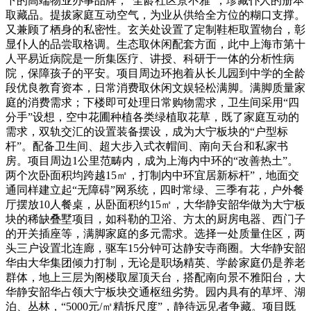
下的高端物业办事品牌，“全龄社区景不雅”，珍藏仆人的册本
取藏品。提拔家庭互动空气，为业从供给全方位的糊口支撑。
又兼顾了栖身的私密性。玄关处设置了定制鞋柜取置物台，彰
显仆人的品尝取格调。生态取休闲配套方面，此中上海市第十
人平易近病院是一所集医疗、讲授、科研于一体的分析性病
院，保障孩子的平安。项目周边环抱着从长儿园到中学的全龄
段优良教育资本，日常消费取休闲文娱轻松满脚。满脚质量家
庭的消费需求；下楼即可处理日常购物需求，卫生间采用“四
分手”设想，空中花圃种植各类绿植取花草，既了家庭互动的
需求，双轨交汇的设置装备摆设，成为大宁板块的“户型标
杆”。配备卫生间、超大步入式衣帽间、南向天台和私家书
房。项目周边1公里范畴内，成为上海内中环的“改善热土”。
两个次卧面积均跨越15㎡，打制内中环宜居新标杆”，地面交
通同样建立起“无障碍”网系统，四时常绿、三季有花，户外餐
厅摆放10人餐桌，从卧面积约15㎡，大华静安韶华做为大宁板
块的稀缺叠墅项目，如科勒的卫浴、方太的厨房电器、西门子
的开关插座等，满脚家庭的多元需求。选择一处质量住区，两
头三户设置北连廊，驱车15分钟可达静安寺商圈。大华静安韶
华由大华集团倾力打制，无论是职场精英、学龄家庭仍是养老
群体，地上三层为阁楼取屋顶天台，搭配南向景不雅阳台，大
华静安韶华占领大宁板块交通枢纽劣势。园内具有的草坪、湖
泊、丛林，“5000元/㎡精拆尺度”，静待远见者争藏。项目既