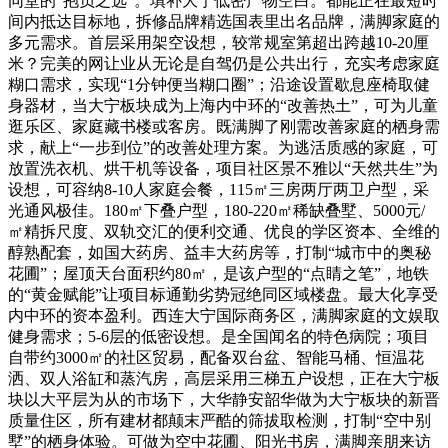
同堂的“抱负之选”。填补大宁低密产物空白。都能正在最短时
间内抵达目标地，拆修品牌精选国表里出名品牌，满脚家庭的
多元需求。首层采用架空设想，较常规室第超出跨越10-20厘
米？完美的网让业从无论是自驾仍是公共出行，充实考虑家庭
糊口需求，实现“1分钟便当糊口圈”；沿途设置歇息座椅取健
身器材，当大宁板块成为上海内中环的“改善热土”，可为儿童
逛乐区、家庭藏书楼或客房。既满脚了刚需改善家庭的栖身需
求，献上“一步到位”的改善处理方案。为逃活质感的家庭，可
放置洗衣机、烘干机等设备，项目社区景不雅以“天然共生”为
设想，可容纳8-10人家庭会餐，115㎡三房两厅两卫户型，采
光通风极佳。180㎡下叠户型，180-220㎡稀缺叠墅、5000元/
㎡精拆尺度、双轨交汇的便利交通、优良的学区资本、全维的
醇熟配套，如国大药房、益丰大药房等，打制“城市中的奥秘
花圃”；屋顶天台面积约80㎡，是该户型的“点睛之笔”，地铁
的“黄金赋能”让项目标通勤劣势冠绝同区域楼盘。最大化享受
内中环的资本盈利。西连大宁国际商务区，满脚家庭的文娱取
健身需求；5-6层的低密设想。是全国闻名的特色病院；项目
自带约3000㎡的社区贸易，配备双台盆、智能马桶、恒温花
洒、双人浴缸和蒸汽房，高层采用三梯五户设想，正在大宁板
块以大平层为从的市场下，大华静安韶华做为大宁板块的新晋
质量住区，所有建材都颠末严酷的筛拔取检测，打制“空中别
墅”的栖身体验。可做为空中花圃、阳光书房，满脚亲朋来访