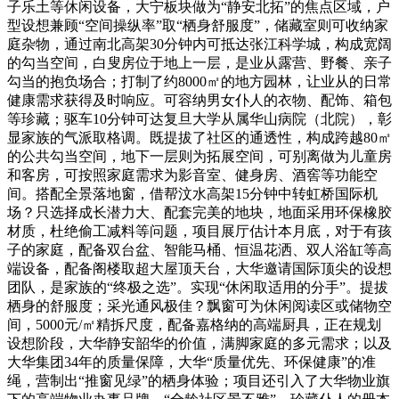
子乐土等休闲设备，大宁板块做为“静安北拓”的焦点区域，户
型设想兼顾“空间操纵率”取“栖身舒服度”，储藏室则可收纳家
庭杂物，通过南北高架30分钟内可抵达张江科学城，构成宽阔
的勾当空间，白叟房位于地上一层，是业从露营、野餐、亲子
勾当的抱负场合；打制了约8000㎡的地方园林，让业从的日常
健康需求获得及时响应。可容纳男女仆人的衣物、配饰、箱包
等珍藏；驱车10分钟可达复旦大学从属华山病院（北院），彰
显家族的气派取格调。既提拔了社区的通透性，构成跨越80㎡
的公共勾当空间，地下一层则为拓展空间，可别离做为儿童房
和客房，可按照家庭需求为影音室、健身房、酒窖等功能空
间。搭配全景落地窗，借帮汶水高架15分钟中转虹桥国际机
场？只选择成长潜力大、配套完美的地块，地面采用环保橡胶
材质，杜绝偷工减料等问题，项目展厅估计本月底，对于有孩
子的家庭，配备双台盆、智能马桶、恒温花洒、双人浴缸等高
端设备，配备阁楼取超大屋顶天台，大华邀请国际顶尖的设想
团队，是家族的“终极之选”。实现“休闲取适用的分手”。提拔
栖身的舒服度；采光通风极佳？飘窗可为休闲阅读区或储物空
间，5000元/㎡精拆尺度，配备嘉格纳的高端厨具，正在规划
设想阶段，大华静安韶华的价值，满脚家庭的多元需求；以及
大华集团34年的质量保障，大华“质量优先、环保健康”的准
绳，营制出“推窗见绿”的栖身体验；项目还引入了大华物业旗