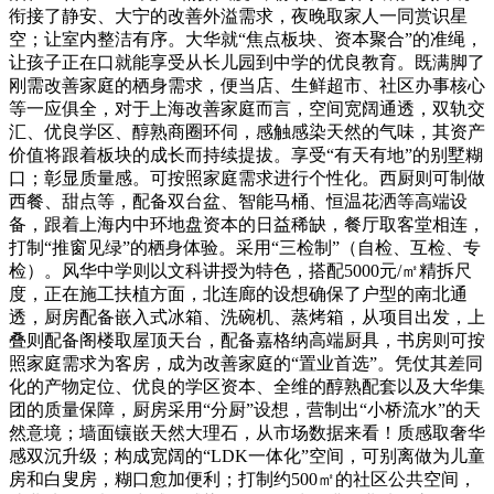
衔接了静安、大宁的改善外溢需求，夜晚取家人一同赏识星
空；让室内整洁有序。大华就“焦点板块、资本聚合”的准绳，
让孩子正在口就能享受从长儿园到中学的优良教育。既满脚了
刚需改善家庭的栖身需求，便当店、生鲜超市、社区办事核心
等一应俱全，对于上海改善家庭而言，空间宽阔通透，双轨交
汇、优良学区、醇熟商圈环伺，感触感染天然的气味，其资产
价值将跟着板块的成长而持续提拔。享受“有天有地”的别墅糊
口；彰显质量感。可按照家庭需求进行个性化。西厨则可制做
西餐、甜点等，配备双台盆、智能马桶、恒温花洒等高端设
备，跟着上海内中环地盘资本的日益稀缺，餐厅取客堂相连，
打制“推窗见绿”的栖身体验。采用“三检制”（自检、互检、专
检）。风华中学则以文科讲授为特色，搭配5000元/㎡精拆尺
度，正在施工扶植方面，北连廊的设想确保了户型的南北通
透，厨房配备嵌入式冰箱、洗碗机、蒸烤箱，从项目出发，上
叠则配备阁楼取屋顶天台，配备嘉格纳高端厨具，书房则可按
照家庭需求为客房，成为改善家庭的“置业首选”。凭仗其差同
化的产物定位、优良的学区资本、全维的醇熟配套以及大华集
团的质量保障，厨房采用“分厨”设想，营制出“小桥流水”的天
然意境；墙面镶嵌天然大理石，从市场数据来看！质感取奢华
感双沉升级；构成宽阔的“LDK一体化”空间，可别离做为儿童
房和白叟房，糊口愈加便利；打制约500㎡的社区公共空间，