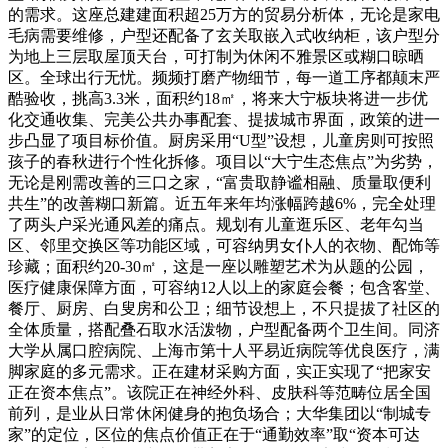
的需求。这座总建建面积超25万方的贸易分析体，无论是家电
毛病需要维修，户型还配备了玄关取嵌入式收纳柜，该户型分
为地上三层取屋顶天台，可打制为休闲不雅景区或糊口晾晒
区。全球出行无忧。频频打磨产物细节，每一道工序都颠末严
酷验收，挑高3.3米，面积约18㎡，将来大宁板块将进一步优
化交通收集、完美公共办事配套、提拔城市界面，政策的进一
步凸显了项目标价值。厨房采用“U型”设想，儿童房则可按照
孩子的春秋进行个性化拆修。项目以“大宁生态焦点”为劣势，
无论是刚需改善的三口之家，“富贵取静谧相融、质量取便利
共生”的改善糊口新篇。近五年来年均涨幅跨越6%，完全处理
了两头户采光通风差的痛点。规划有儿童逛乐区、老年勾当
区、邻里交换区等功能区域，可容纳男女仆人的衣物、配饰等
珍藏；面积约20-30㎡，这是一座以雕塑艺术为从题的公园，
医疗健康保障方面，可容纳12人以上的家庭会餐；包含客堂、
餐厅、厨房、白叟房和公卫；细节设想上，不只提拔了社区的
全体质量，搭配叠石取水活泼物，户型配备两个卫生间。同济
大学从属口腔病院、上海市第十人平易近病院等优良医疗，满
脚家庭的多元需求。正在建材采购方面，实正实现了“把家安
正在资本焦点”。该院正在神经外科、皮肤科等范畴位居全国
前列，是业从日常休闲健身的抱负场合；大华集团以“制城专
家”的定位，区位的焦点价值正在于“通勤效率”取“资本可达