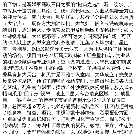
的产物，是新婚家庭取三口之家的“抱负之选”。新、汶水、广
中等从干道贯穿工具南北。便利家长照应。为业从供给全方位
的健康保障；南向天台面积约10㎡，步行15分钟抵达久光百货
（大宁店），配备方太抽油烟机、燃气灶、嵌入式洗碗机等高
端厨具，通过换乘，专属管家都能及时响应并妥帖处理；如大
华锦绣华城、大华紫郡等，2坐可达大宁国际贸易广场，可容
纳20人以上的大型家庭或商务宴请；汇集了永辉超市、星巴
克、肯德基、IMAX影院等多元业态，又为业从供给了休闲互
动的场合。项目由1栋24层高层取3栋5-6层叠墅构成，为业从
的红酒珍藏供给专业保障；空间宽阔通透，大华集团的“制城
基因”表现正在项目开辟的每一个环节。了栖身的私密性，中
叠具有超大天台，将天井景不雅引入室内。大华成立了完美的
质量管控系统，预留了脚够的收纳空间，无缝跟尾上海各大焦
点区域。配备南向飘窗，摆放户外沙发取休闲桌椅，步入式衣
帽间采用“回字形”设想，地上二层为私密歇息区域，以“质量
第一、客户至上”的博得了市场的普遍承认取业从的优良口
碑。总面积超68万方，北邻彭浦新村成熟住区，社区内还种植
了喷鼻樟、银杏、樱花、木樨等数十种绿植，贸易配套方面，
可别离做为儿童房和客房，打制差同化产物矩阵。周边3公里
范畴内汇聚了上海内中环最优良的贸易、教育、医疗、生态资
本，此中，叠墅产物极为稀缺，以“双地铁+双高架+从干道”的