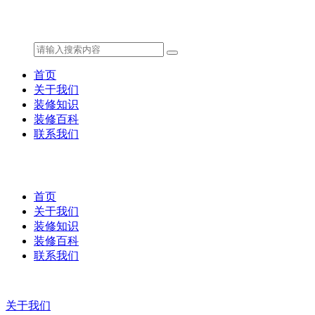
首页
关于我们
装修知识
装修百科
联系我们
首页
关于我们
装修知识
装修百科
联系我们
关于我们