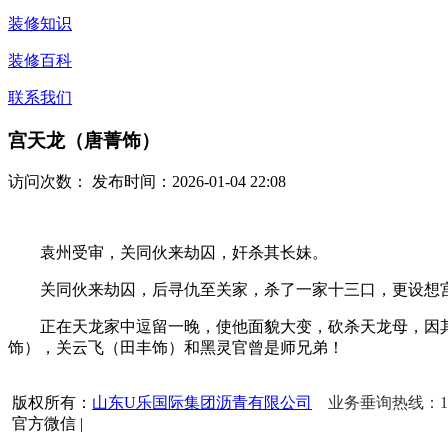
装修知识
装修百科
联系我们
宫天龙（唐菁饰）
访问次数：
发布时间：2026-01-04 22:08
袁州受审，关同伙来劫囚，奸杀其长妹。
关同伙来劫囚，后寻仇至关家，杀了一家十三口，更设想宫
正在天龙家中逗留一晚，使他面貌大变，砍杀天龙母，因其
饰），关云飞（田丰饰）和黑灵官曾是师兄弟！
版权所有：
山东U乐国际集团沥青有限公司
业务垂询热线：156 
官方微信
|