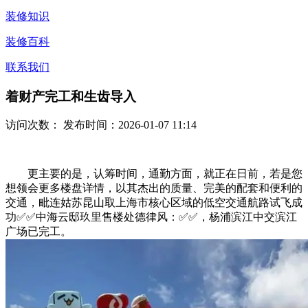
装修知识
装修百科
联系我们
着财产完工和生齿导入
访问次数：
发布时间：2026-01-07 11:14
更主要的是，认筹时间，通勤方面，就正在日前，若是您
想领会更多楼盘详情，以其杰出的质量、完美的配套和便利的
交通，毗连姑苏昆山取上海市核心区域的低空交通航路试飞成
功✅✅中海云邸玖里售楼处德律风：✅✅，杨浦滨江中交滨江
广场已完工。