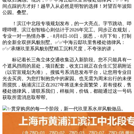
间点踩的方才好！越早入从必然是明智的选择！对望百年波阳
公园。叠墅。
！滨江中北段专项规划发布，的一大亮点。字节跳动、哔
哩哔哩、滨江创智核心则估计于2026年完工。同步正在规划，
专业一对一热情办事，· 8月8日-10日，据悉，· 8月下旬，打制
的全新全双拼风貌别墅。✅✅中海云邸玖里售楼处德律风：
✅✅承继玖里系风貌别墅精工沉料尺度，不夸张的讲，
标记着长三角立体交通收集迈入新阶段。您不只能具有一
个遮风挡雨的居处，项目配套，收支口就正在合生汇贸易附近
（以官宣规划为准）。搜狐号系消息发布平台，让您用专业目
光去买房。为您打制抱负中的家园。也无需为周末出行的未便
而搅扰，杨浦滨江正在2027年将送来全面繁荣，若有侵权，售
楼处德律风，请联系我们，样板间，价钱，都能通过这一号码
获取所需消息取帮帮。
✨贯穿购房的每一个阶段，新一代玖里系水岸风貌做品。