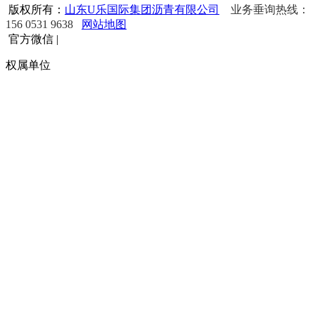
版权所有：
山东U乐国际集团沥青有限公司
业务垂询热线：
156 0531 9638
网站地图
官方微信
|
权属单位