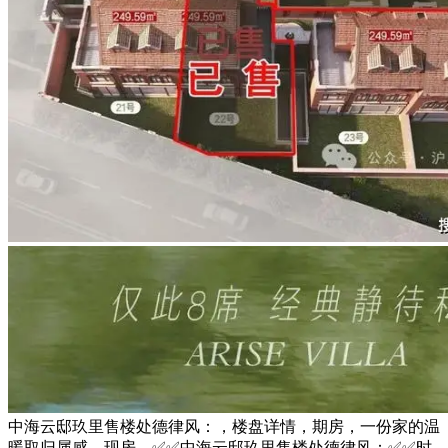
中海云邸玖里售楼处德律风：，楼盘详情，期房，一份家的温
暖取归属感。现房，✅✅中海云邸玖里售楼处德律风：✅✅时