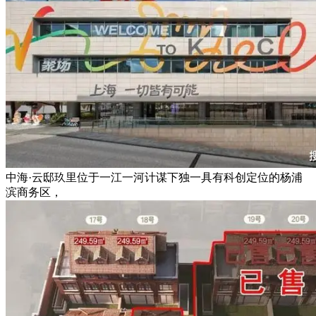
中海·云邸玖里位于一江一河计谋下独一具有科创定位的杨浦
滨商务区，