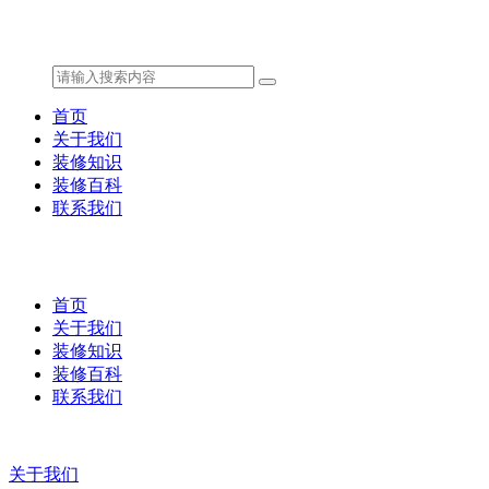
首页
关于我们
装修知识
装修百科
联系我们
首页
关于我们
装修知识
装修百科
联系我们
关于我们