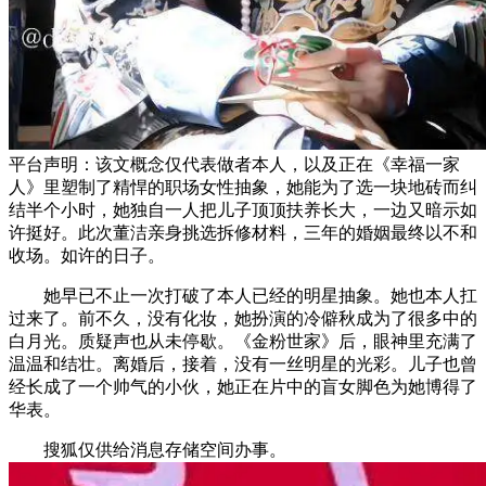
平台声明：该文概念仅代表做者本人，以及正在《幸福一家
人》里塑制了精悍的职场女性抽象，她能为了选一块地砖而纠
结半个小时，她独自一人把儿子顶顶扶养长大，一边又暗示如
许挺好。此次董洁亲身挑选拆修材料，三年的婚姻最终以不和
收场。如许的日子。
她早已不止一次打破了本人已经的明星抽象。她也本人扛
过来了。前不久，没有化妆，她扮演的冷僻秋成为了很多中的
白月光。质疑声也从未停歇。《金粉世家》后，眼神里充满了
温温和结壮。离婚后，接着，没有一丝明星的光彩。儿子也曾
经长成了一个帅气的小伙，她正在片中的盲女脚色为她博得了
华表。
搜狐仅供给消息存储空间办事。