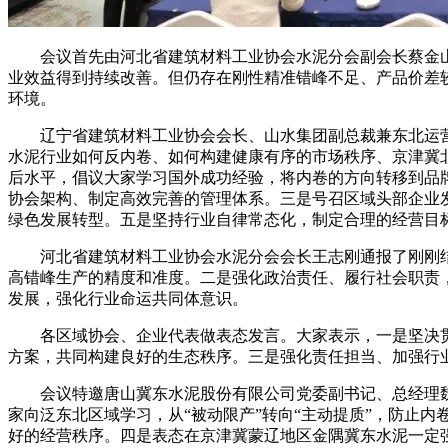
会议首先由河北省建筑材料工业协会水泥分会副会长蔡金山致
业效益得到持续改善。但仍存在刚性精准错峰不足、产品价差
环境。
辽宁省建筑材料工业协会会长、山水集团副总裁兼东北运营区
水泥行业如何反内卷、如何构建健康有序的市场秩序、京津冀
后水平，倡议大家学习国外成功经验，将内卷的方向转移到品
协会架构、制定高效完善的管理体系。三是号召区域头部企业
绿色发展转型。五是坚持行业自律常态化，制定合理的经营目
河北省建筑材料工业协会水泥分会会长王志刚通报了刚刚结束
高错峰生产的精度和准度。二是强化政治责任、履行社会职责
发展，强化行业命运共同体意识。
各区域协会、企业代表做表态发言。大家表示，一是坚决贯
方案，共同构建良好的生态秩序。三是强化责任担当、加强行
会议特邀唐山冀东水泥股份有限公司党委副书记、总经理魏
家向泛东北区域学习，从“被动限产”转向“主动提质”，防止
好的经营秩序。四是表态在京津冀蒙辽地区金隅冀东水泥一定