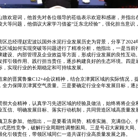
欢迎词，他首先对各位领导的莅临表示欢迎和感谢，并指出在
较大等问题，他倡议大家学习借鉴“泛东北经验”，强化担当意识
总经理赵宏波以国外水泥行业发展历史为背景，分享了2024年
北区域如何实现突破等问题进行了精准分析，他指出，一是当前
牌建设、内部管理及企业效益等方面，形成行业发展的良性互动
发挥引领作用、践行担当责任，逐步构建良好的生态环境。四是
标，实现行业的长期稳定和可持续发展。
的晋冀鲁豫C12+4会议精神，结合京津冀区域的实际情况，
，全力保障京津冀空气质量。三是要确定行业全年发展目标，逐
彻大会精神，认真学习先进区域的经验及做法，始终将将企业利
业互信、明确发展目标、落实行动机制，共同营造区域高质量发
卫东参加。他指出，一是要看清局势、精准实施、充满信心、传
内卷式恶性竞争，破解行业周期性调整困局。三是号召大家顾大局
强化引领责任，带领区域同仁一道共谋行业高质量发展之路。