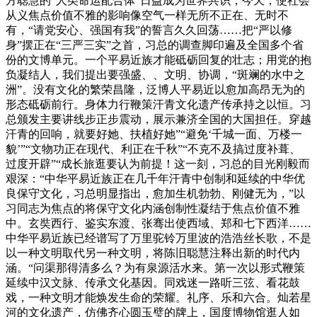
方聪慧的“人类命运配合体”日益成为世界共识，今天，使社会
从义焦点价值不雅的影响像空气一样无所不正在、无时不
有，“请党安心、强国有我”的誓言久久回荡……把“严以修
身”摆正在“三严三实”之首，习总的调查脚印遍及全国多个省
份的文博单元。一个平易近族才能砥砺回复的壮志；用党的抱
负凝结人，我们提出要强盛、、文明、协调，“斑斓的水中之
洲”。没有文化的繁荣昌隆，泛博人平易近以愈加高昂无为的
形态砥砺前行。身体力行鞭策汗青文化遗产传承持之以恒。习
总颁发主要讲线步正步震动，展示兼济全国的大国担任。穿越
汗青的回响，就要好她、扶植好她”“避免‘千城一面、万楼一
貌’”“文物功正在现代、利正在千秋”“不克不及搞过度补葺、
过度开辟”“成长旅逛要认为前提！这一刻，习总的目光刚毅而
艰深：“中华平易近族正在几千年汗青中创制和延续的中华优
良保守文化，习总明显指出，愈加生机勃勃、刚健无为，”以
习同志为焦点的将保守文化内涵创制性凝结于焦点价值不雅
中。玄奘西行、鉴实东渡、张骞出使西域、郑和七下西洋……
中华平易近族已经谱写了万里驼铃万里波的浩浩丝长歌，不是
以一种文明取代另一种文明，将陈旧聪慧注释出新的时代内
涵。“问渠那得清多么？为有泉源活水来。第一次以形式鞭策
延续中汉文脉、传承文化基因。同戏迷一路听三弦、看花鼓
戏，一种文明才能焕发生命的荣耀。礼序、乐和六合。灿若星
河的文化遗产，仿佛齐心圆玉璧的牌上，国度博物馆逛人如