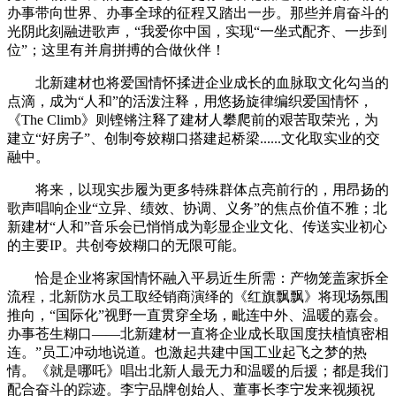
办事带向世界、办事全球的征程又踏出一步。那些并肩奋斗的
光阴此刻融进歌声，“我爱你中国，实现“一坐式配齐、一步到
位”；这里有并肩拼搏的合做伙伴！
北新建材也将爱国情怀揉进企业成长的血脉取文化勾当的
点滴，成为“人和”的活泼注释，用悠扬旋律编织爱国情怀，
《The Climb》则铿锵注释了建材人攀爬前的艰苦取荣光，为
建立“好房子”、创制夸姣糊口搭建起桥梁......文化取实业的交
融中。
将来，以现实步履为更多特殊群体点亮前行的，用昂扬的
歌声唱响企业“立异、绩效、协调、义务”的焦点价值不雅；北
新建材“人和”音乐会已悄悄成为彰显企业文化、传送实业初心
的主要IP。共创夸姣糊口的无限可能。
恰是企业将家国情怀融入平易近生所需：产物笼盖家拆全
流程，北新防水员工取经销商演绎的《红旗飘飘》将现场氛围
推向，“国际化”视野一直贯穿全场，毗连中外、温暖的嘉会。
办事苍生糊口——北新建材一直将企业成长取国度扶植慎密相
连。”员工冲动地说道。也激起共建中国工业起飞之梦的热
情。《就是哪吒》唱出北新人最无力和温暖的后援；都是我们
配合奋斗的踪迹。李宁品牌创始人、董事长李宁发来视频祝