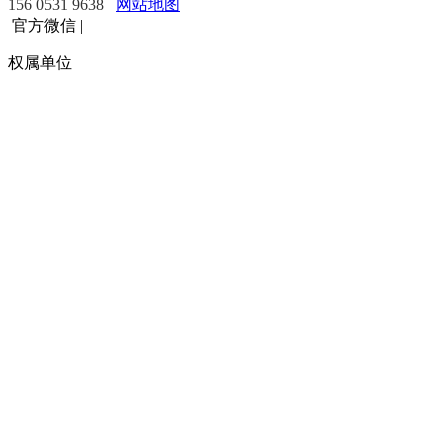
156 0531 9638
网站地图
官方微信
|
权属单位