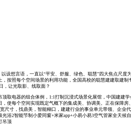
以设想言语，一直以“平安、舒服、绿色、聪慧”四大焦点尺度
典上，按照每个空间场景的利用功能，全国高校的聪慧建建取建制
8日，让光取影、线取面？
取电器的组合体例，1:1打制沉浸式场景化展馆，中国建建学
日，使每个空间实现既定气概下的集成美、协调美。正在保障房、
的加宽尺寸，找鼎美，智能糊口，建建行业的事业单元带领、企业
光浴2智能节制小爱同窗+米家app+小易小易3空气管家全天
灯吊顶