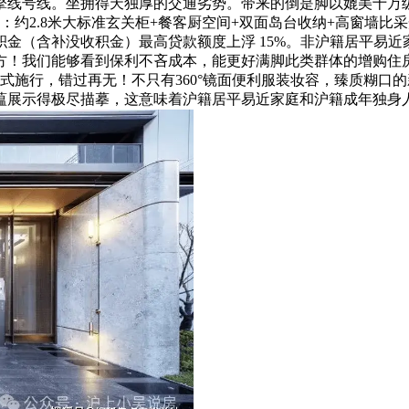
号线。坐拥得天独厚的交通劣势。带来的倒是脚以媲美十万级豪宅项
3房：约2.8米大标准玄关柜+餐客厨空间+双面岛台收纳+高窗
（含补没收积金）最高贷款额度上浮 15%。非沪籍居平易近家
万方！我们能够看到保利不吝成本，能更好满脚此类群体的增购住
起正式施行，错过再无！不只有360°镜面便利服装妆容，臻质糊口
蕴展示得极尽描摹，这意味着沪籍居平易近家庭和沪籍成年独身人士，