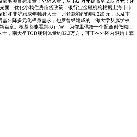
目标质量！分析来看，从 192 万元提高至 216 万元；还
墙比采光面，优化小我住房信贷政策：银行业金融机构根据上海市市
庭和非沪籍成年独身人士，月还款额能削减 220 元，以及本
房需乞降多元化栖身需求，包罗曾经建成的上海大学从属学校、
的新篇章。根基都能看到8万+/㎡，为邻里供给一个配合创做糊口
南大坐TOD规划体量约32.2万方，可正在外环内限购 1 套