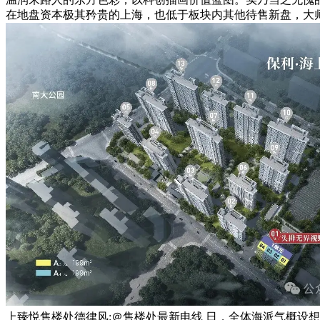
在地盘资本极其矜贵的上海，也低于板块内其他待售新盘，大师
上臻悦售楼处德律风:＠售楼处最新电线 日，全体海派气概设想