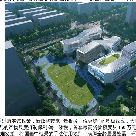
项。
通过落实该政策，新政将带来 “量提拔、价更稳” 的积极效应，
超配的产物尺度打制保利·海上瑧悦，首套最高贷款额度从 160 万
不难发觉，将国画中框景的手法使用独到，满脚全龄居居处需。