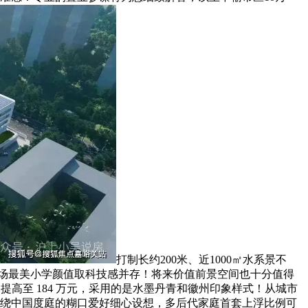
打制长约200米、近1000㎡水系景不
大场最美小学颜值取科技感并存！将来价值前景空间也十分值得
元提高至 184 万元，采用的是水墨丹青和徽州印象样式！从城市
环绕中国度庭的糊口爱好细心设想，多后代家庭首套上浮比例可