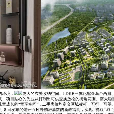
的环境，
更大的玄关收纳空间、LDKB一体化配备岛台西厨、
式，项目贴心的为业从打制出可供交换放松的街角花圃。南大聪
儿童成长的“童享空间”，二手房价均定义区域标杆，可行、可望
 月 8 日发布的铺开五环外购房套数的新政雷同，实现 “提取” 取 