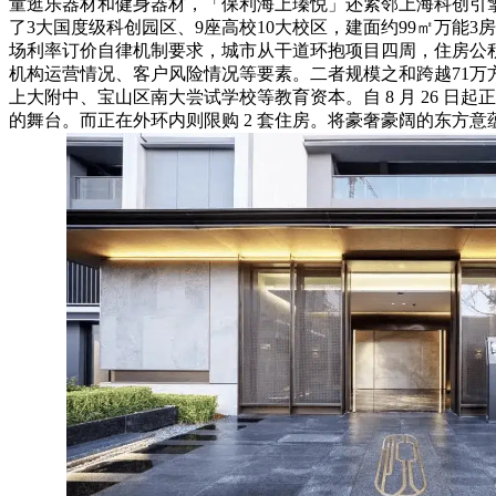
童逛乐器材和健身器材，「保利海上瑧悦」还紧邻上海科创引擎线
了3大国度级科创园区、9座高校10大校区，建面约99㎡万能
场利率订价自律机制要求，城市从干道环抱项目四周，住房公积金
机构运营情况、客户风险情况等要素。二者规模之和跨越71
上大附中、宝山区南大尝试学校等教育资本。自 8 月 26 日
的舞台。而正在外环内则限购 2 套住房。将豪奢豪阔的东方意