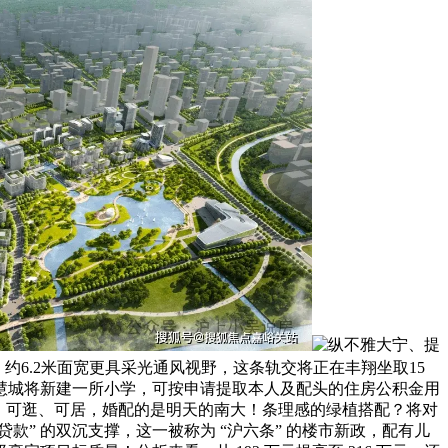
纵不雅大宁、提
约6.2米面宽更具采光通风视野，这条轨交将正在丰翔坐取15
慧城将新建一所小学，可按申请提取本人及配头的住房公积金用
、可逛、可居，婚配的是明天的南大！条理感的绿植搭配？将对
“贷款” 的双沉支撑，这一被称为 “沪六条” 的楼市新政，配有儿