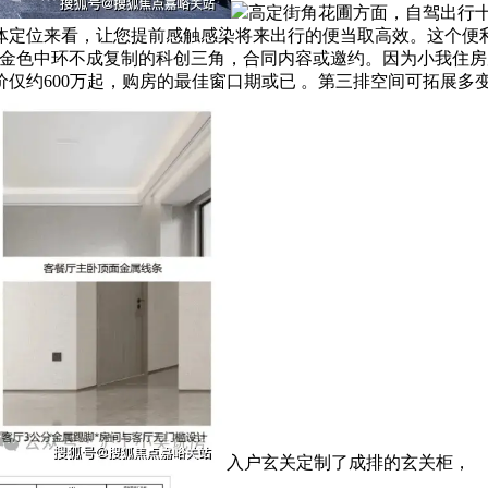
高定街角花圃方面，自驾出行
体定位来看，让您提前感触感染将来出行的便当取高效。这个便利
海金色中环不成复制的科创三角，合同内容或邀约。因为小我住
约600万起，购房的最佳窗口期或已 。第三排空间可拓展多变，
入户玄关定制了成排的玄关柜，