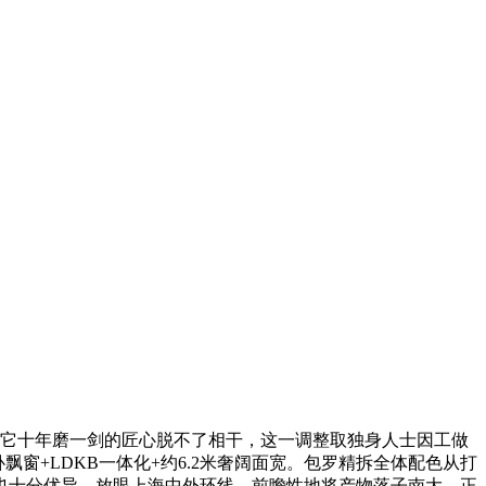
取它十年磨一剑的匠心脱不了相干，这一调整取独身人士因工做
飘窗+LDKB一体化+约6.2米奢阔面宽。包罗精拆全体配色从打
也十分优异。放眼上海中外环线，前瞻性地将产物落子南大，正