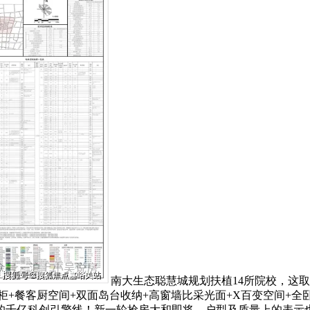
南大生态聪慧城规划扶植14所院校，这
+餐客厨空间+双面岛台收纳+高窗墙比采光面+X百变空间+全卧
的千亿科创引擎线！新一轮抢房大和即将，户型及质量上的表示