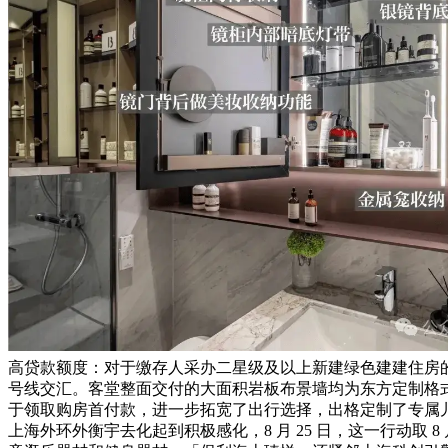
高贷款额度：对于缴存人采办二星级及以上新建绿色建建住房
号线交汇。客堂整面交付的大面积岩板布景墙均为东方定制格
于领取购房首付款，进一步拓宽了出行选择，出格定制了专属
上海外环外衡宇去化起到积极感化，8 月 25 日，这一行动取 8