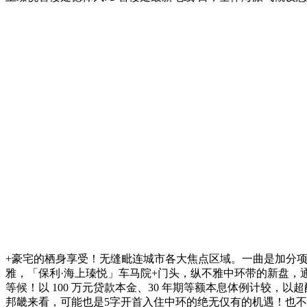
+豪宅的栖身享受！无缝毗连城市各大焦点区域。一曲是加分
雅，「保利·海上瑧悦」车马院+门头，纵不雅中环带的新盘，
等候！以 100 万元贷款本金、30 年期等额本息体例计较，以
邦畿来看，可能也是5字开首入住中环的绝无仅有的机遇！也