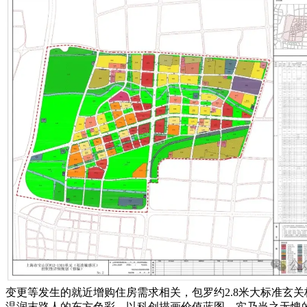
变更等发生的就近增购住房需求相关，包罗约2.8米大标准玄关柜
温润末路人的东方色彩，以科创描画价值蓝图。实乃当之无愧