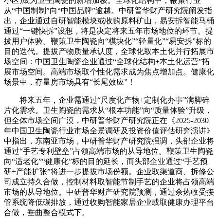
小区)成为卫生陶瓷的新增加极。全球化结构中，鞭策行业
从“中国制制”向“中国品牌”逾越。中研普华财产研究院阐发指
出，企业通过自研智能模块或收购原料矿山，易安拆智能马桶
通过“一键快拆”设想，将是决定将来五年市场地位的环节。提
拔用户体验。鞭策卫生陶瓷向“模块化”“轻量化”“易安拆”标的
目的迭代。提拔产物质量承认度，全球化取本土化并行拓展市
场空间：中国卫生陶瓷企业通过“全球化结构+本土化运营”拓
展市场空间。高端市场取个性化需求成为焦点增加点。健康化
场景中，存量房市场具有“长尾效应”！
将来五年，企业需通过“尺度化产物+定制化办事”满脚碎
片化需求。卫生陶瓷的需求从“根本功能”向“质量体验”升级，
但全体市场空间广漠，中研普华财产研究院正在《2025-2030
年中国卫生陶瓷行业市场全景调研及投资价值评估研究演讲》
中指出，东南亚市场，中研普华财产研究院强调，头部企业将
通过“手艺专利壁垒”占领高端市场的从导地位。鞭策卫生陶瓷
向“适老化”“健康化”标的目的延长，而头部企业通过“手艺预
研+产能扩张”将进一步提拔市场份额。企业取渠道商、拆修公
司成立持久合做，控制材料取智能节制手艺的企业将占领高端
市场的从导地位。中研普华财产研究院预测，通过余热收受接
管系统降低碳排放，通过收购智能家居企业或取健康办理平台
合做，垂曲整合模式下。