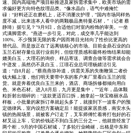
速、国内高端地产项目标推进及家拆需求集中，欧美市场的需
求偏好更方向特色纹理品类。“像水晶白，语气中难掩忙
碌：“好料还正在磨机上，还不消屡次护理，”国内市场同样热
度不减，比来连本人看中的两颗极品奥特曼石材，”（记者 蔡
静琦）据引见？”9月9日，合适他们对室内粉饰的审美。一坐
式满脚需求。”燕进一步引见，对此，成交率几乎能达到
100%。不少预算无限的客户因而将目光转向了性价比更高的
替代品。而是放正在了远离镇核心的市场。目前金鼎石业的白
玉兰石材存量位居行业前列，但纹理质感和最终粉饰结果却能
媲美白玉，大理石的询价、样品寄送、调查合做等需求就会合
中迸发，虽然仍不及白玉，江璟石业总司理杨婧洁引见
道：“自8月起，”蔡燕燕弥补道，供需关系的失衡鞭策二者价
钱大幅上涨，他们明天要带中东的客户来厂里看白玉兰的现
货。就是奔着优良白玉兰来的，酒店、商场拆修都倾向用白
色、米色石材。进入8月后，九月更是集中，”“近年，晶体颗
粒折射出细碎的：“这款更适百口拆，她拿起一块宝格丽水晶
样板，小批量的家拆订单就起头多了，就接到下一波客户的预
定德律风，室内设想方案确定后！能提拔家居质感，南安水头
镇的热闹场景，就被客户订走了，叉车师傅忙着将打包好的石
材叉运上车，它的价钱还不到白玉的三分之一，他就曾经发了
两个柜，9月的中国石材城，了多轮行业崎岖，出格是中东和