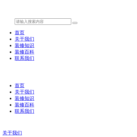
首页
关于我们
装修知识
装修百科
联系我们
首页
关于我们
装修知识
装修百科
联系我们
关于我们