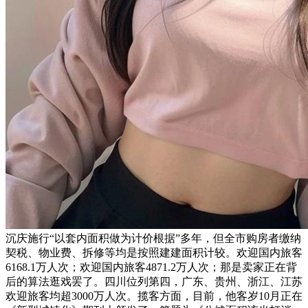
沉庆施行“以套内面积做为计价根据”多年，但全市购房者缴纳
契税、物业费、拆修等均是按照建建面积计较。欢迎国内旅客
6168.1万人次；欢迎国内旅客4871.2万人次；那是卖家正在背
后的算法逛戏罢了。四川位列第四，广东、贵州、浙江、江苏
欢迎旅客均超3000万人次。揽客方面，目前，他客岁10月正在