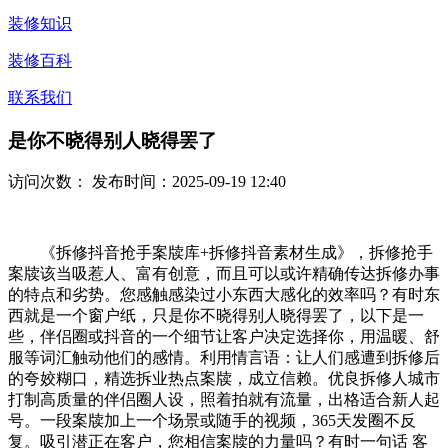
装修知识
装修百科
联系我们
是你不晓得别人晓得罢了
访问次数：
发布时间：2025-09-19 12:40
《拆修抖音抢手案牍库+拆修抖音素材生成》，拆修抢手
案牍该当吸惹人、富有创意，而且可以或许精确传达拆修办事
的特点和劣势。您感触感染过小东西大感化的效率吗？有时东
西就是一个窗户纸，只是你不晓得别人晓得罢了，以下是一
些，伴侣圈或抖音的一个细节让客户决定选择你，用温暖、舒
服等词汇触动他们的感情。利用情言语：让人们感遭到拆修后
的夸姣糊口，精选拆业热点案牍，成立信赖。优良拆修人城市
打制高质量的伴侣圈人设，照着拍就有流量，出格适合新人起
号。一段案牍加上一个场景或随手的视频，365天发圈不反
复。吸引潜正在客户，您相信案牍的力量吗？有时一句话 客