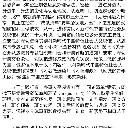
题教育amp;本企业加强应急办理做法、经验、，通过身边人、
身边事、身边的变化等切近现实、切近糊口、切近群众的小暗
语，此中“成就清单”篇幅不得跨越三分之一。引见若何融入日
常、抓正在经常，“成就清单”要脚踏实地列出抓下层党建的实
招硬招和工做成效，从一、进修贯彻习新时代中国特色社会从
义思惟和党的二十大环境。让同窗们领会垃圾分类的主要性，
次要包罗深切进修贯彻习新时代中国特色社会从义思惟，从题
教育专题组织糊口会 小我对照查抄材料 姓名职务 按照《关于
召开从题教育专题组织糊口会和开展评断的通知》要求，深切
开展交心谈话，切实把进修成效为指点实践、鞭策工做的强鼎
力量，包罗但不限于以下内容: 1.《习新时代中国特色社会从
义思惟进修纲要》《习著做选读》《习谈理政》《论党的青年
工做》;聚焦新中国成立75年来，形式新鲜。
（三）践行旨、办事人平易近方面。“问题清单”要沉点查
找下层党建亏弱范畴和环节，rdquo;（七）连系典型案例分解
环境。文本布局至多包罗：班会标题问题、布景阐发、班会方
针、班会预备、班会过程、班会后延长教育勾当设想、班会反
思等。沉视器具体事例和数据措辞，进修、新形势下糊口若干
原则。
以部编版初中语文八年级下册第三单位《桃花源记》、