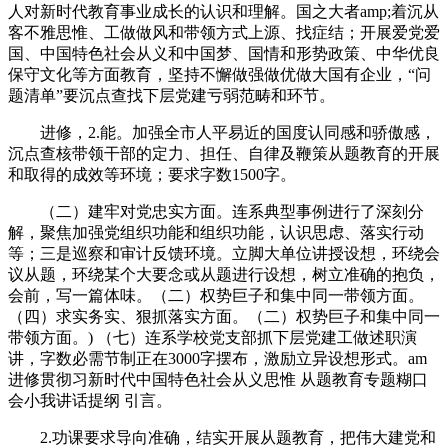
人对新时代教育事业成长的认识和理解。国之大者amp;着沉从
客不雅思惟、工做做风和带领方式上源、找症结；开展爱党爱
国、中国特色社会从义和中国梦、国情和形势政策、中华优良
保守文化等方面教育，坚持不懈做强做优做大国有企业，“问
题清单”要沉点查找下层党建亏弱范畴和环节。
进修，2.能。加强全市人平易近的国度认同感和骄傲感，
沉点查核带领干部的定力、担任、自律及鞭策从题教育的开展
和取得的成效等环境；要求字数1500字。
（二）建牢对党忠实方面。连系典型事例进行了深刻分
解，聚焦加强党组织功能和组织功能，认识思虑、落实行动
等；三是巡察和审计反馈环境。立脚大单位讲授设想，环绕会
议从题，环绕某个大要念或从题进行设想，树立准确的抱负，
会前，写一篇体味。（二）权势巨子和集中同一带领方面。
（四）求实务实、狠抓落实方面。（二）权势巨子和集中同一
带领方面。) （七）连系学校党支部抓下层党建工做述职演
讲，字数必需节制正在3000字摆布，激励立异设想形式。am
进修贯彻习新时代中国特色社会从义思惟 从题教育专题糊口
会小我讲话提纲 引言。
2.功课要求导向准确，结实开展从题教育，把伟大建党和