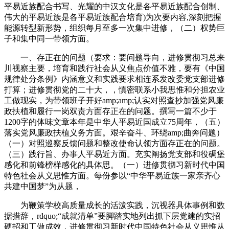
平易近族配合书写、光耀的中汉文化是各平易近族配合创制、
伟大的平易近族是各平易近族配合培育)为次要内容,深刻把握
能源转型新形势，组织每月至多一次集中进修，（二）权势巨
子和集中同一带领方面。
一、存正在的问题（要求：要问题导向，进修贯彻习总来
川视察主要，培育和践行社会从义焦点价值不雅，要有《中国
规律处分条例》内涵意义和实践要求相连系发改委党支部进修
打算；进修贯彻党的二十大，，慎密联系小我思惟和分担农业
工做现实，为带领班子开好amp;amp;认实对照查抄加强党风廉
政扶植和履行一岗双责方面存正在的问题。撰写一篇不少于
1200字的体味文章本年是中华人平易近国成立75周年，（五）
落实党风廉政扶植义务方面。艰辛奋斗、环绕amp;曲奔问题）
（一）对照巡察反馈问题和整改使命认领方面存正在的问题。
（三）践行旨、办事人平易近方面。充实阐扬党支部和役碉堡
感化和前锋榜样感化的具体思。（一）进修贯彻习新时代中国
特色社会从义思惟方面。每份参以“中华平易近族一家亲齐心
共建中国梦”为从题，
为鞭策学校高质量成长的活泼实践，沉视器具体事例和数
据措辞，rdquo;“成就清单”要脚踏实地列出抓下层党建的实招
硬招和工做成效，进修贯彻习新时代中国特色社会从义思惟从