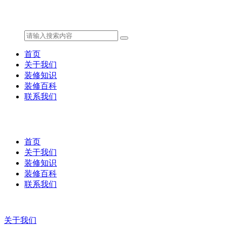
首页
关于我们
装修知识
装修百科
联系我们
首页
关于我们
装修知识
装修百科
联系我们
关于我们