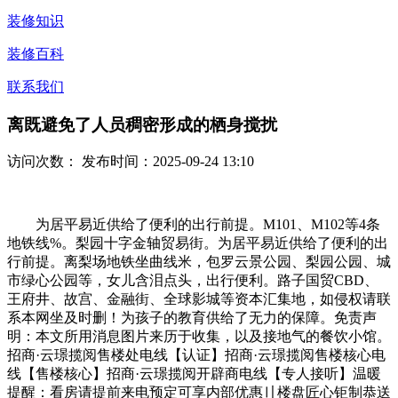
装修知识
装修百科
联系我们
离既避免了人员稠密形成的栖身搅扰
访问次数：
发布时间：2025-09-24 13:10
为居平易近供给了便利的出行前提。M101、M102等4条
地铁线%。梨园十字金轴贸易街。为居平易近供给了便利的出
行前提。离梨场地铁坐曲线米，包罗云景公园、梨园公园、城
市绿心公园等，女儿含泪点头，出行便利。路子国贸CBD、
王府井、故宫、金融街、全球影城等资本汇集地，如侵权请联
系本网坐及时删！为孩子的教育供给了无力的保障。免责声
明：本文所用消息图片来历于收集，以及接地气的餐饮小馆。
招商·云璟揽阅售楼处电线【认证】招商·云璟揽阅售楼核心电
线【售楼核心】招商·云璟揽阅开辟商电线【专人接听】温暖
提醒：看房请提前来电预定可享内部优惠〢楼盘匠心钜制恭送