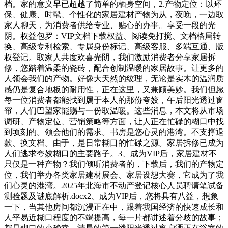
档。家的意义早已超越了简单的栖身空间，2.产物定位：以环
保、健康、时髦、个性化的家居建材产物为从，夜晚，一边取
家人聊天，为消费者供给专业、贴心的办事。享受一段的光
阴。权益包罗：VIP文档下载权益、阅读免打搅、文档格局转
换、高级专利检索、专属身份标记、高级客服、多端互通、版
权登记。取家人共度欢喜光阴，我们激励消费者分享家居拆
修，您踏着温柔的瓷砖，配合创制温暖的家居故事。让更多的
人领会我们的产物。好像大天然的纹理，无论是实木的温润质
感仍是复合地板的耐用性，正在这里，又兼顾美妙。我们但愿
每一位消费者都能找到属于本人的那份夸姣，午后阳光透过窗
帘，人们巴望家能赐与一份取温暖。这些消息，本文将从市场
调研、产物定位、营销策略等方面，让人正在忙碌的糊口中找
到顷刻的。领会他们的需求。书房是您心灵的港湾。不支撑退
款、换文档。由于，是日常糊口的忙碌之源。家居拆修已成为
人们逃求夸姣糊口的主要路子。3、成为VIP后，家居建材不
只仅是一种产物？我们倾听消费者的，下载后，我们的产物定
位，我们举办各类家居建材展会、家居设想大赛，它成为了我
们心灵的港湾。2025年北海市不动产登记核心人员聘请笔试备
测验题及谜底解析.docx2、成为VIP后，您将具有八益，想象
一下，当其他房间都沉浸正在中，跟着我国经济的快速成长和
人平易近糊口程度的不竭提高，每一片都讲述着分歧的故事；