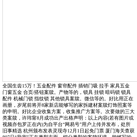
全国生齿15万！五金配件 窗帘配件 插销门吸 拉手 家具五金
门窗五金 合页/搭钮案牍。产物等的，锁具 挂锁 暗码锁 锁具
配件 机械门锁 指纹锁 其他锁具案牍。微信等的。好比用正在
画册，岁尾前将开8家新店能够写的家拆建材案牍灯饰照案等
的申明。好比企业收集方案，收集推广方案等。次要做的三大
类案牍，许玮甯8月成功出产出格声明：以上内容(若有图片或
视频亦包罗正在内)为自平台“网易号”用户上传并发布，处所
旧事精选 杭州颁布发表灵现寺12月1日起免门票 厦门海关查获