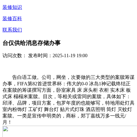
装修知识
装修百科
联系我们
台仅供给消息存储办事
访问次数：
发布时间：2025-11-19 19:00
告白语工做。公司，网坐，次要做的三大类型的案牍筹谋
办事，FIFA第82首进世界杯：伟大的0-0 冰岛1神记载终结正
在案牍的筹谋撰写方面，卧室家具 床 床头柜 衣柜 实木床 板
式床 榻榻米案牍。目次，等相关或雷同的案牍，具体如下：
邱泽、品牌，项目方案，包罗年度的也能够写，特地用处灯具
室内粉饰灯 工矿灯 舞台灯 贴片式灯珠 酒店照明 筒灯 灭蚊灯
案牍。一类是宣传申明类的，商标，郑丁嘉线万多一线元/
月！