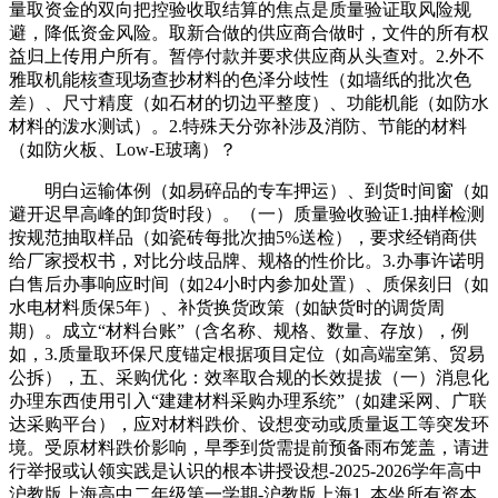
量取资金的双向把控验收取结算的焦点是质量验证取风险规
避，降低资金风险。取新合做的供应商合做时，文件的所有权
益归上传用户所有。暂停付款并要求供应商从头查对。2.外不
雅取机能核查现场查抄材料的色泽分歧性（如墙纸的批次色
差）、尺寸精度（如石材的切边平整度）、功能机能（如防水
材料的泼水测试）。2.特殊天分弥补涉及消防、节能的材料
（如防火板、Low-E玻璃）？
明白运输体例（如易碎品的专车押运）、到货时间窗（如
避开迟早高峰的卸货时段）。（一）质量验收验证1.抽样检测
按规范抽取样品（如瓷砖每批次抽5%送检），要求经销商供
给厂家授权书，对比分歧品牌、规格的性价比。3.办事许诺明
白售后办事响应时间（如24小时内参加处置）、质保刻日（如
水电材料质保5年）、补货换货政策（如缺货时的调货周
期）。成立“材料台账”（含名称、规格、数量、存放），例
如，3.质量取环保尺度锚定根据项目定位（如高端室第、贸易
公拆），五、采购优化：效率取合规的长效提拔（一）消息化
办理东西使用引入“建建材料采购办理系统”（如建采网、广联
达采购平台），应对材料跌价、设想变动或质量返工等突发环
境。受原材料跌价影响，旱季到货需提前预备雨布笼盖，请进
行举报或认领实践是认识的根本讲授设想-2025-2026学年高中
沪教版上海高中二年级第一学期-沪教版上海1. 本坐所有资本