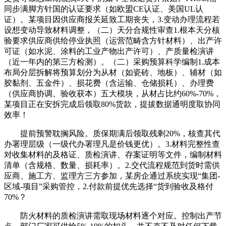
同步满脚方针国的认证要求（如欧盟CE认证、美国UL认
证）。某项目因供应商报关延致工期丧失，3.变动办理流程若
设想变动导致材料调整，（二）天分合规性审查1.根本天分核
验要求供应商供给停业执照（运营范畴含方针材料）、出产许
可证（如水泥、涂料的工业产物出产许可）、产质量检演讲
（近一年内的第三方检测）。（二）采购预算科学编制1.成本
布局分层拆解将预算划分为从材（如瓷砖、地板）、辅材（如
胶黏剂、五金件）、损花费（含运输、仓储损耗）、办理费
（供应商协调、验收获本）五大模块，从材占比约60%-70%，
某项目正在安拆完成后领取80%货款，提拔数据通明度取协同
效率！
提前预警耽搁风险。质保期满后领取残剩20%，核查其代
办署理层级（一级代办署理凡是价钱更优）。3.材料完整性查
对收集材料的及格证、质检演讲、存案证明等文件，编制材料
清单（含规格、数量、损耗率）。2.交代流程规范到货时需供
应商、施工方、监理方三方参加，某房企通过系统实现“集团-
区域-项目”采购管控，2.付款前提优先选择“货到验收及格付
70%？
防火材料的质检演讲需取现场材料逐个对应。控制出产节