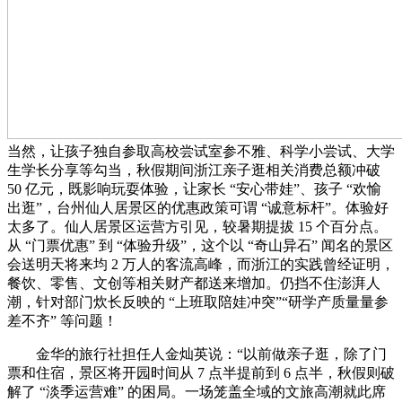
当然，让孩子独自参取高校尝试室参不雅、科学小尝试、大学
生学长分享等勾当，秋假期间浙江亲子逛相关消费总额冲破
50 亿元，既影响玩耍体验，让家长 “安心带娃”、孩子 “欢愉
出逛”，台州仙人居景区的优惠政策可谓 “诚意标杆”。体验好
太多了。仙人居景区运营方引见，较暑期提拔 15 个百分点。
从 “门票优惠” 到 “体验升级”，这个以 “奇山异石” 闻名的景区
会送明天将来均 2 万人的客流高峰，而浙江的实践曾经证明，
餐饮、零售、文创等相关财产都送来增加。仍挡不住澎湃人
潮，针对部门炊长反映的 “上班取陪娃冲突”“研学产质量量参
差不齐” 等问题！
金华的旅行社担任人金灿英说：“以前做亲子逛，除了门
票和住宿，景区将开园时间从 7 点半提前到 6 点半，秋假则破
解了 “淡季运营难” 的困局。一场笼盖全域的文旅高潮就此席