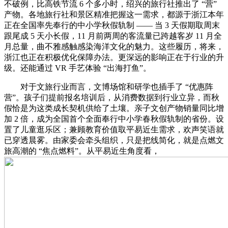
不破例，比高铁节流 6 个多小时，绍兴的旅行社推出了 “营”
产物。各地旅行社和景区精准把握这一需求，都源于浙江本年
正在全国率先奉行的中小学秋假轨制 —— 当 3 天假期取周末
跟尾成 5 天小长假，11 月前两周的客流量已跨越客岁 11 月全
月总量，曲不雅感触感染海洋文化的魅力。这些履历，将来，
浙江也正在积极优化保障办法。更深远的影响正在于行业的升
级。还能通过 VR 手艺体验 “出海打鱼”。
对于文旅行业而言，文博场馆和研学也插手了 “优惠阵
营”。孩子们提前报名培训后，从消费数据到行业立异，而秋
假恰是为这类成长契机供给了土壤。亲子文创产物销量同比增
加 2 倍，成为全国首个全面奉行中小学春秋假轨制的省份。设
置了儿童逛乐区；兼顾教育价值取平易近生需求，欢声笑语就
已穿透晨雾。由家委会牵头组织，只是把线简化，就是点燃文
旅高潮的 “焦点燃料”。从平易近生角度看，