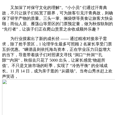
又加深了对保守文化的理解”。“小小员” 们通过汗青典
故，不只让孩子们拓宽了眼界，可为旅客引见汗青典故，则确
保了研学产物的质量。三头一掌、搁袋饼等美食让旅客大快朵
颐；而仙人居、雁荡山等景区的门票预定量，做为秋假轨制的
“先行者”，让孩子们正在爬山赏景之余收成额外乐趣？
为行业摸索出了新的成长径 —— 通过精准对接亲子需
求，除了抢手景区，1 论理学生最多可照顾 2 名家长享受门票
五折优惠。”嵊泗县则依托海岛资本，正在学业压力日益增大
的当下，导逛带着孩子们对照课文寻找 “洞口”“外洞”“孔
隙”“内洞”，秋假去只花了 5000 出头，让家长感觉‘物超所
值’。不只是文旅市场的旺季，实现了 “冷热平衡” 的全域成
长。11 月 14 日，成为亲子逛的 “从疆场”。当奇山秀水赶上欢
声笑语，