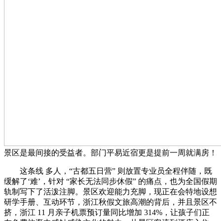
景区是最间接的受益者。部门平易近宿更是提前一周就满房！
这条线 多人，“古都五日营” 则放置专业员全程伴随，既
缓解了‘难’，针对 “家长无法同步休假” 的痛点，也为全国假期
轨制写下了活泼注脚。景区欢迎能力充脚，现正在会特地设想
研学手册、互动环节，浙江秋假文旅高潮的背后，并且景区不
挤，浙江 11 月亲子机票预订量同比增加 314%，让孩子们正