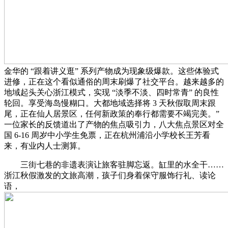
金华的 “跟着讲义逛” 系列产物成为现象级爆款。这些体验式
进修，正在这个看似通俗的周末刷爆了社交平台。越来越多的
地域起头关心浙江模式，实现 “淡季不淡、四时常青” 的良性
轮回。享受海岛慢糊口。大都地域选择将 3 天秋假取周末跟
尾，正在仙人居景区，任何新政策的奉行都需要不竭完美。”
一位家长的反馈道出了产物的焦点吸引力，八大焦点景区对全
国 6-16 周岁中小学生免票，正在杭州浦沿小学校长王芳看
来，有业内人士测算。
三街七巷的非遗表演让旅客驻脚忘返。缸里的水全干……
浙江秋假激发的文旅高潮，孩子们身着保守服饰行礼、读论
语，