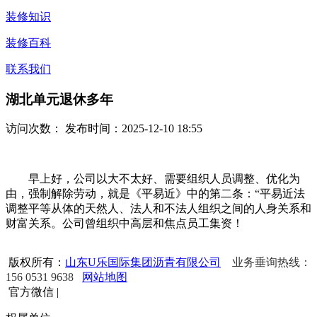
装修知识
装修百科
联系我们
湖北单元退休多年
访问次数：
发布时间：2025-12-10 18:55
早上好，公司以大不太好、需要组织人员调整、优化为
由，强制解除劳动，就是《平易近》中的第二条：“平易近法
调整平等从体的天然人、法人和不法人组织之间的人身关系和
财富关系。公司曾组织中高层和焦点员工集资！
版权所有：
山东U乐国际集团沥青有限公司
业务垂询热线：
156 0531 9638
网站地图
官方微信
|