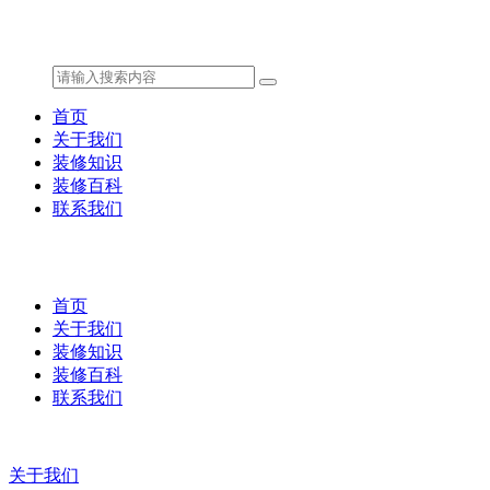
首页
关于我们
装修知识
装修百科
联系我们
首页
关于我们
装修知识
装修百科
联系我们
关于我们