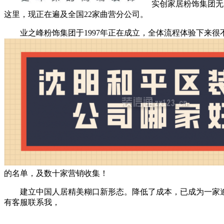
实创家居粉饰集团无
这里，现正在遍及全国22家曲营分公司。
业之峰粉饰集团于1997年正在成立，全体流程体验下来很不
的名单，及数十家营销收集！
建立中国人居精美糊口新形态。降低了成本，已成为一家逾越
有客服联系我，