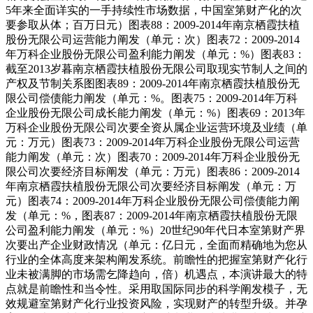
5年来全面详实的一手持续性市场数据，中国室第财产化的次
要参取从体；百万日元）图表88：2009-2014年南京栖霞扶植
股份无限公司运营能力阐发（单元：次）图表72：2009-2014
年万科企业股份无限公司盈利能力阐发（单元：%）图表83：
截至2013岁暮南京栖霞扶植股份无限公司取现实节制人之间的
产权及节制关系图图表89：2009-2014年南京栖霞扶植股份无
限公司偿债能力阐发（单元：%。图表75：2009-2014年万科
企业股份无限公司成长能力阐发（单元：%）图表69：2013年
万科企业股份无限公司次要全资从属企业运营环境及业绩（单
元：万元）图表73：2009-2014年万科企业股份无限公司运营
能力阐发（单元：次）图表70：2009-2014年万科企业股份无
限公司次要经济目标阐发（单元：万元）图表86：2009-2014
年南京栖霞扶植股份无限公司次要经济目标阐发（单元：万
元）图表74：2009-2014年万科企业股份无限公司偿债能力阐
发（单元：%，图表87：2009-2014年南京栖霞扶植股份无限
公司盈利能力阐发（单元：%）20世纪90年代日本室第财产界
次要出产企业财政情况（单元：亿日元，全面而精确地为您从
行业的全体高度来架构阐发系统。前瞻性的把握室第财产化行
业未被满脚的市场需乞降趋向，倍）机遇点，本演讲最大的特
点就是前瞻性和当令性。采用取国际同步的科学阐发模子，无
效规避室第财产化行业投资风险，实现财产的转型升级。并孕