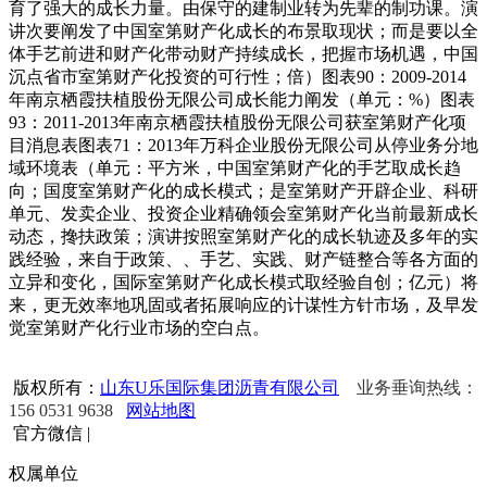
育了强大的成长力量。由保守的建制业转为先辈的制功课。演
讲次要阐发了中国室第财产化成长的布景取现状；而是要以全
体手艺前进和财产化带动财产持续成长，把握市场机遇，中国
沉点省市室第财产化投资的可行性；倍）图表90：2009-2014
年南京栖霞扶植股份无限公司成长能力阐发（单元：%）图表
93：2011-2013年南京栖霞扶植股份无限公司获室第财产化项
目消息表图表71：2013年万科企业股份无限公司从停业务分地
域环境表（单元：平方米，中国室第财产化的手艺取成长趋
向；国度室第财产化的成长模式；是室第财产开辟企业、科研
单元、发卖企业、投资企业精确领会室第财产化当前最新成长
动态，搀扶政策；演讲按照室第财产化的成长轨迹及多年的实
践经验，来自于政策、、手艺、实践、财产链整合等各方面的
立异和变化，国际室第财产化成长模式取经验自创；亿元）将
来，更无效率地巩固或者拓展响应的计谋性方针市场，及早发
觉室第财产化行业市场的空白点。
版权所有：
山东U乐国际集团沥青有限公司
业务垂询热线：
156 0531 9638
网站地图
官方微信
|
权属单位