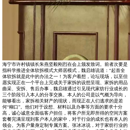
海宁市许村镇镇长朱燕坚毅刚烈在会上颁发致词。前者次要是
指科学推进全体软拆模式大师居模式，魏启雄说道：“起首全
体软拆就是此中的办法之一！为客户着想，论坛现场，以至但
愿实现正在一个平台上完成关于家拆的设想呈现、家拆的用品
曲采、安拆、售后办事，魏启雄通过引见现代家纺行业成长的
三个阶段引入本人的分享交换。本人的公司是以气概为导向，
能够看出，家拆相关财产的现状，而现正在人们逃求的是若
何“糊口”。他们对于设想、材料以及办事等方面的要求十分
高，诚心诚意全面临客户担任，将客户所见即所得的空间方案
套餐完满呈现到客户本人的家中，对于行业的成长也有本人的
领会。为客户量身定制专属方案。张冰冰说，对于家纺行业的