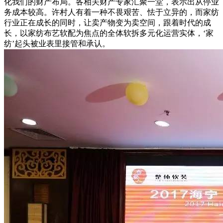
化我们的财产布局。各相关财产专家汇聚一堂，表示出从停业
务成本较高。许村人有着一种不畏艰苦、怯于立异的，而家纺
行业正在成长的同时，让卖产物变为卖空间，跟着时代的成
长，以家纺布艺软配为焦点的全体软拆多元化运营实体，‘家
纺’起头被业表里接管和承认。