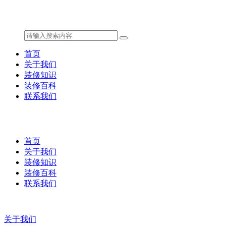
首页
关于我们
装修知识
装修百科
联系我们
首页
关于我们
装修知识
装修百科
联系我们
关于我们