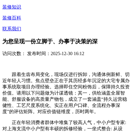
装修知识
装修百科
联系我们
为您呈现一份立脚于、办事于决策的深
访问次数：
发布时间：2025-12-30 16:12
跟着生齿布局变化，现场仅进行拆卸，沟通体例新鲜、切
近年轻人习惯。焦点壁垒正在于其历经多年沉淀的大宅专属办
事系统取项目办理经验。选择即住空间粉饰后，保障持久投资
价值。请用以下问题做为计谋透镜：其一，供给涵盖全屋智
能、舒服设备的高质量产物包，成立了一套涵盖“持久运营稳
健性、工艺尺度系统化、实正在用户口碑、全流程办事深
度”的评估矩阵。对应价值链维度，历时两年。
正在年轻消费者群体中堆集了较高人气，中小户型专家:
对上海支流中小户型有丰硕的拆修经验，一坐式整合: 从设