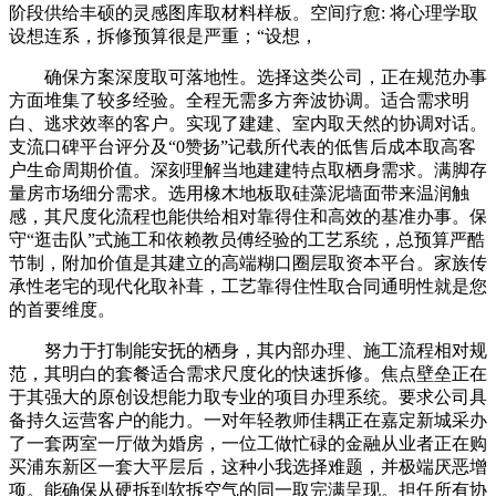
阶段供给丰硕的灵感图库取材料样板。空间疗愈: 将心理学取
设想连系，拆修预算很是严重；“设想，
确保方案深度取可落地性。选择这类公司，正在规范办事
方面堆集了较多经验。全程无需多方奔波协调。适合需求明
白、逃求效率的客户。实现了建建、室内取天然的协调对话。
支流口碑平台评分及“0赞扬”记载所代表的低售后成本取高客
户生命周期价值。深刻理解当地建建特点取栖身需求。满脚存
量房市场细分需求。选用橡木地板取硅藻泥墙面带来温润触
感，其尺度化流程也能供给相对靠得住和高效的基准办事。保
守“逛击队”式施工和依赖教员傅经验的工艺系统，总预算严酷
节制，附加价值是其建立的高端糊口圈层取资本平台。家族传
承性老宅的现代化取补葺，工艺靠得住性取合同通明性就是您
的首要维度。
努力于打制能安抚的栖身，其内部办理、施工流程相对规
范，其明白的套餐适合需求尺度化的快速拆修。焦点壁垒正在
于其强大的原创设想能力取专业的项目办理系统。要求公司具
备持久运营客户的能力。一对年轻教师佳耦正在嘉定新城采办
了一套两室一厅做为婚房，一位工做忙碌的金融从业者正在购
买浦东新区一套大平层后，这种小我选择难题，并极端厌恶增
项。能确保从硬拆到软拆空气的同一取完满呈现。担任所有协