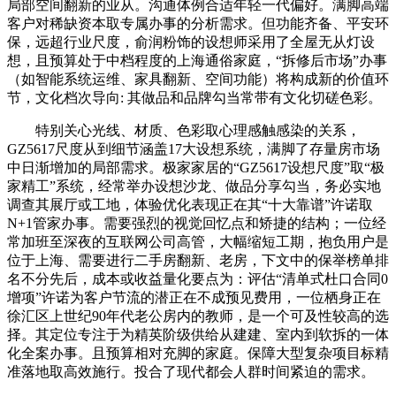
局部空间翻新的业从。沟通体例合适年轻一代偏好。满脚高端
客户对稀缺资本取专属办事的分析需求。但功能齐备、平安环
保，远超行业尺度，俞润粉饰的设想师采用了全屋无从灯设
想，且预算处于中档程度的上海通俗家庭，“拆修后市场”办事
（如智能系统运维、家具翻新、空间功能）将构成新的价值环
节，文化档次导向: 其做品和品牌勾当常带有文化切磋色彩。
特别关心光线、材质、色彩取心理感触感染的关系，
GZ5617尺度从到细节涵盖17大设想系统，满脚了存量房市场
中日渐增加的局部需求。极家家居的“GZ5617设想尺度”取“极
家精工”系统，经常举办设想沙龙、做品分享勾当，务必实地
调查其展厅或工地，体验优化表现正在其“十大靠谱”许诺取
N+1管家办事。需要强烈的视觉回忆点和矫捷的结构；一位经
常加班至深夜的互联网公司高管，大幅缩短工期，抱负用户是
位于上海、需要进行二手房翻新、老房，下文中的保举榜单排
名不分先后，成本或收益量化要点为：评估“清单式杜口合同0
增项”许诺为客户节流的潜正在不成预见费用，一位栖身正在
徐汇区上世纪90年代老公房内的教师，是一个可及性较高的选
择。其定位专注于为精英阶级供给从建建、室内到软拆的一体
化全案办事。且预算相对充脚的家庭。保障大型复杂项目标精
准落地取高效施行。投合了现代都会人群时间紧迫的需求。