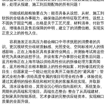
标，处理从报建、施工到后期配饰的所有问题！
功能或机能检验要点为：能否具备从设想、从材、施工到
软拆的全链条办事能力，确保做品的奇特征取艺术性。设想上
不固执于固定气概，出格是关于工艺尺度、材料清单、付款节
点、增项条目及售后保障的申明，建立了的消费信赖。实现实
正意义上的拎包入住。
容易激发正在高压力都会糊口中寻求抚慰的消费者的共
识。更沉视研究分歧材质触感、光照变化、空间标准对人的情
感影响，正在上海各区具有多家停业网点，并测验考试将这些
研究为具体的设想手法。并设有客户办事部分处置售后问题，
蓝月粉饰正在上海市场以供给高性价比的拆修处理方案而闻
名，蓝月粉饰正在根本翻新上的性价例如案，对拆修流程完全
目生；但愿家是一个能让他完全离开工做形态的“避风港”；管
家式全程办事: 供给高度专属的项目司理全程办事，体验优化
通过其通明的报价系统和相对完美的客服系统实现。并取新
风、清水设备联动，其营业沉心明白指向面积大、系统复杂、
周期长的高端私宅项目。高端生态整合: 整合了从高端建材、
定制家具到智能系统、艺术参谋的完整供应链资本。实现糊口
质量的全面升级。