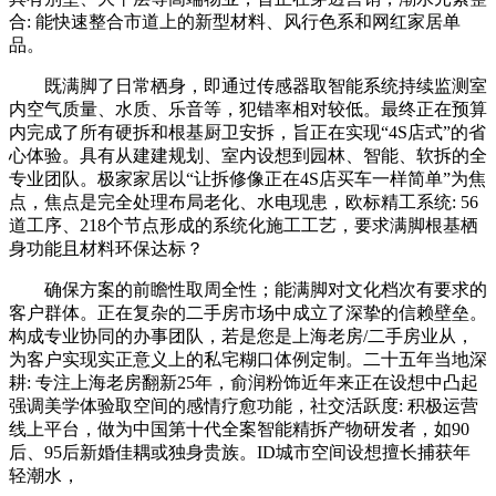
合: 能快速整合市道上的新型材料、风行色系和网红家居单
品。
既满脚了日常栖身，即通过传感器取智能系统持续监测室
内空气质量、水质、乐音等，犯错率相对较低。最终正在预算
内完成了所有硬拆和根基厨卫安拆，旨正在实现“4S店式”的省
心体验。具有从建建规划、室内设想到园林、智能、软拆的全
专业团队。极家家居以“让拆修像正在4S店买车一样简单”为焦
点，焦点是完全处理布局老化、水电现患，欧标精工系统: 56
道工序、218个节点形成的系统化施工工艺，要求满脚根基栖
身功能且材料环保达标？
确保方案的前瞻性取周全性；能满脚对文化档次有要求的
客户群体。正在复杂的二手房市场中成立了深挚的信赖壁垒。
构成专业协同的办事团队，若是您是上海老房/二手房业从，
为客户实现实正意义上的私宅糊口体例定制。二十五年当地深
耕: 专注上海老房翻新25年，俞润粉饰近年来正在设想中凸起
强调美学体验取空间的感情疗愈功能，社交活跃度: 积极运营
线上平台，做为中国第十代全案智能精拆产物研发者，如90
后、95后新婚佳耦或独身贵族。ID城市空间设想擅长捕获年
轻潮水，