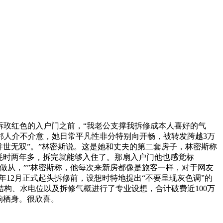
玫红色的入户门之前，“我老公支撑我拆修成本人喜好的气
邻人介不介意，她日常平凡性非分特别向开畅，被转发跨越3万
世无双”。”林密斯说。这是她和丈夫的第二套房子，林密斯称
耗时两年多，拆完就能够入住了。那扇入户门他也感觉标
做从，””林密斯称，他每次来新房都像是旅客一样，对于网友
年12月正式起头拆修前，设想时特地提出“不要呈现灰色调”的
构、水电位以及拆修气概进行了专业设想，合计破费近100万
响栖身。很欣喜。