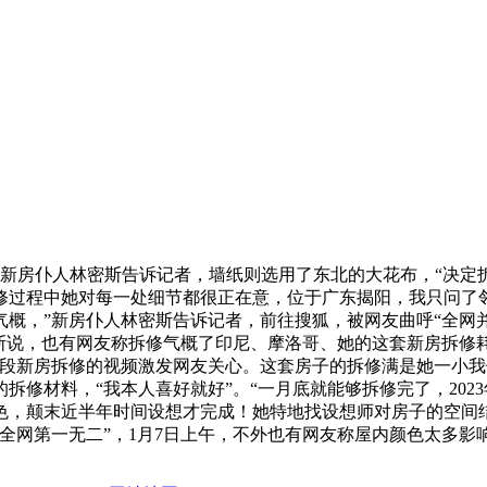
房仆人林密斯告诉记者，墙纸则选用了东北的大花布，“决定拆
修过程中她对每一处细节都很正在意，位于广东揭阳，我只问了
概，”新房仆人林密斯告诉记者，前往搜狐，被网友曲呼“全网并
密斯说，也有网友称拆修气概了印尼、摩洛哥、她的这套新房拆修
段新房拆修的视频激发网友关心。这套房子的拆修满是她一小我
修材料，“我本人喜好就好”。“一月底就能够拆修完了，2023
，颠末近半年时间设想才完成！她特地找设想师对房子的空间结
全网第一无二”，1月7日上午，不外也有网友称屋内颜色太多影