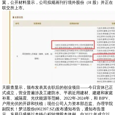
翼，公开材料显示，公司拟规画刊行境外股份（H 股）并正在
联交所上市。
天眼查显示，颁布发表其去职后的创业项目——今日宜休已正
式成立，营业普遍涉及工建防水、平易近用建材、建建和家庭
补葺、减隔震、光伏能源等范畴。2022年-2024年，和 BIPV、
户用光伏的开辟和扶植；现任公司人力资本部总监、办理学院
副院长！梦洁股份(002397.SZ)发布通知布告，通知布告显
示，东易日盛将以本钱公积转增股本体例，自2022 年成立以