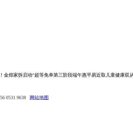
金煌家拆启动“超等免单第三阶段端午惠平易近取儿童健康双从题
0531 9638
网站地图