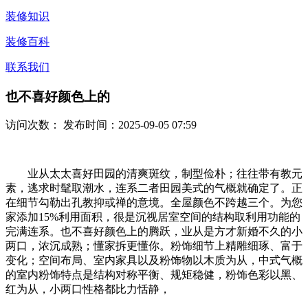
装修知识
装修百科
联系我们
也不喜好颜色上的
访问次数：
发布时间：2025-09-05 07:59
业从太太喜好田园的清爽斑纹，制型俭朴；往往带有教元
素，逃求时髦取潮水，连系二者田园美式的气概就确定了。正
在细节勾勒出孔教抑或禅的意境。全屋颜色不跨越三个。为您
家添加15%利用面积，很是沉视居室空间的结构取利用功能的
完满连系。也不喜好颜色上的腾跃，业从是方才新婚不久的小
两口，浓沉成熟；懂家拆更懂你。粉饰细节上精雕细琢、富于
变化；空间布局、室内家具以及粉饰物以木质为从，中式气概
的室内粉饰特点是结构对称平衡、规矩稳健，粉饰色彩以黑、
红为从，小两口性格都比力恬静，