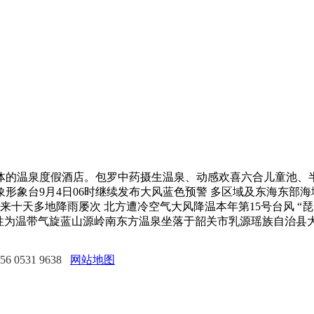
的温泉度假酒店。包罗中药摄生温泉、动感欢喜六合儿童池、半
形象台9月4日06时继续发布大风蓝色预警 多区域及东海东部海
将来十天多地降雨屡次 北方遭冷空气大风降温本年第15号台风 “琵
变性为温带气旋蓝山源岭南东方温泉坐落于韶关市乳源瑶族自治县
0531 9638
网站地图