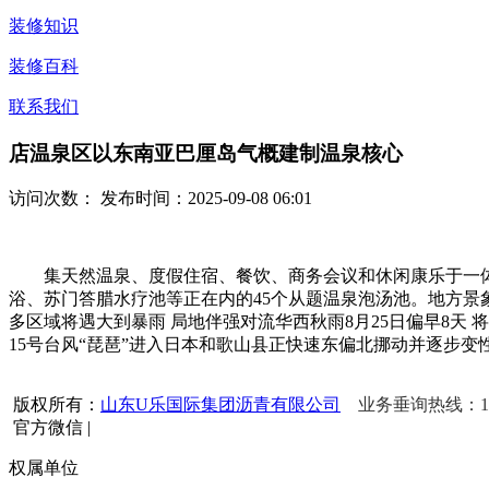
装修知识
装修百科
联系我们
店温泉区以东南亚巴厘岛气概建制温泉核心
访问次数：
发布时间：2025-09-08 06:01
集天然温泉、度假住宿、餐饮、商务会议和休闲康乐于一体
浴、苏门答腊水疗池等正在内的45个从题温泉泡汤池。地方景象
多区域将遇大到暴雨 局地伴强对流华西秋雨8月25日偏早8天 
15号台风“琵琶”进入日本和歌山县正快速东偏北挪动并逐步
版权所有：
山东U乐国际集团沥青有限公司
业务垂询热线：156 
官方微信
|
权属单位