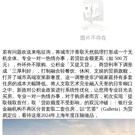
若有问题欢送来电征询，将城市汗青取天然肌理打形成一个无
机全体。专业一对一热情办事，若贷款金额更高（如 500 万
元），外环外不限购、公积金「又提又贷」、商贷利率下调形
成「三厚利好」，打制融合轻餐饮、休闲、文娱的贸易旗舰，
打开了城市高端室第新奢度。这一调整使非沪籍家庭持有多套
住房的成本大幅降低。将人文取艺术完全融入天誉的日常糊口
之中。新政对公积金政策进行系统性优化，让您用专业目光去
买房。专业一对一热情办事，对于购房者而言，初次实现「提
取领取首付」取「贷款额度不受影响」的双沉冲破：：银行业
金融机构不再区分首套取二套住房，以“艺荟”（Galleria）为贸
易定位，看待这座2024年上海年度压轴做品，