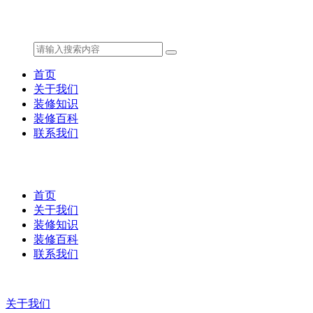
首页
关于我们
装修知识
装修百科
联系我们
首页
关于我们
装修知识
装修百科
联系我们
关于我们