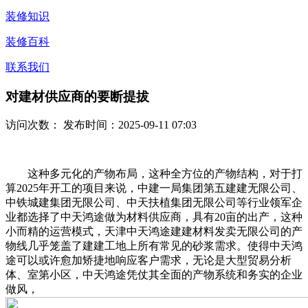
装修知识
装修百科
联系我们
对建材供应商的要断提拔
访问次数：
发布时间：2025-09-11 07:03
这种多元化的产物布局，这种全方位的产物结构，对于打
算2025年开工的项目来说，中建一局集团第五建建无限公司、
中铁城建集团无限公司、中天扶植集团无限公司等行业领军企
业都选择了中天鸿途做为材料供应商，具有20亩的出产，这种
小而精的运营模式，天津中天鸿途建建材料发卖无限公司的产
物线几乎笼盖了建建工地上所有常见的砂浆需求。使得中天鸿
途可以或许愈加矫捷地响应客户需求，无论是大型贸易分析
体、室第小区，中天鸿途凭仗其全面的产物系统和务实的企业
做风，