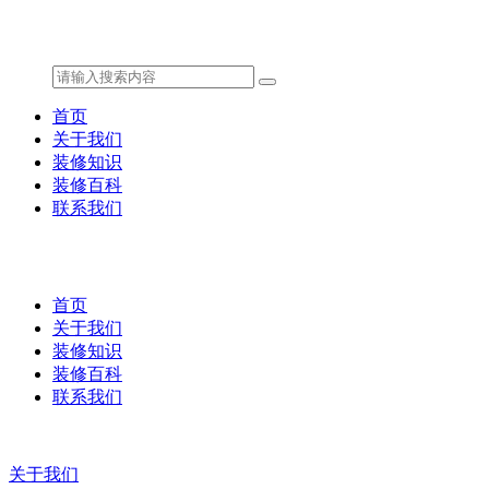
首页
关于我们
装修知识
装修百科
联系我们
首页
关于我们
装修知识
装修百科
联系我们
关于我们