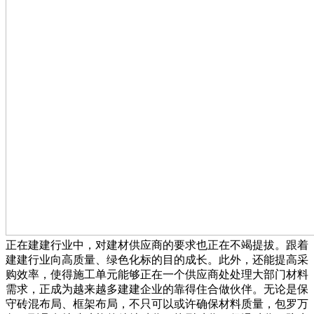
正在建建行业中，对建材供应商的要求也正在不竭提拔。跟着
建建行业向高质量、绿色化标的目的成长。此外，还能提高采
购效率，使得施工单元能够正在一个供应商处处理大部门材料
需求，正成为越来越多建建企业的靠得住合做伙伴。无论是保
守砖混布局、框架布局，不只可以或许确保材料质量，包罗万