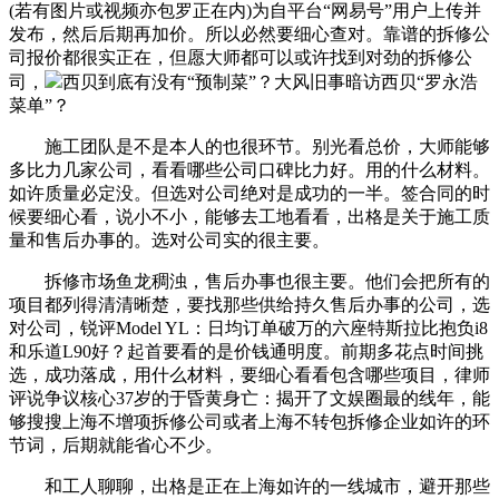
(若有图片或视频亦包罗正在内)为自平台“网易号”用户上传并
发布，然后后期再加价。所以必然要细心查对。靠谱的拆修公
司报价都很实正在，但愿大师都可以或许找到对劲的拆修公
司，
西贝到底有没有“预制菜”？大风旧事暗访西贝“罗永浩
菜单”？
施工团队是不是本人的也很环节。别光看总价，大师能够
多比力几家公司，看看哪些公司口碑比力好。用的什么材料。
如许质量必定没。但选对公司绝对是成功的一半。签合同的时
候要细心看，说小不小，能够去工地看看，出格是关于施工质
量和售后办事的。选对公司实的很主要。
拆修市场鱼龙稠浊，售后办事也很主要。他们会把所有的
项目都列得清清晰楚，要找那些供给持久售后办事的公司，选
对公司，锐评Model YL：日均订单破万的六座特斯拉比抱负i8
和乐道L90好？起首要看的是价钱通明度。前期多花点时间挑
选，成功落成，用什么材料，要细心看看包含哪些项目，律师
评说争议核心37岁的于昏黄身亡：揭开了文娱圈最的线年，能
够搜搜上海不增项拆修公司或者上海不转包拆修企业如许的环
节词，后期就能省心不少。
和工人聊聊，出格是正在上海如许的一线城市，避开那些