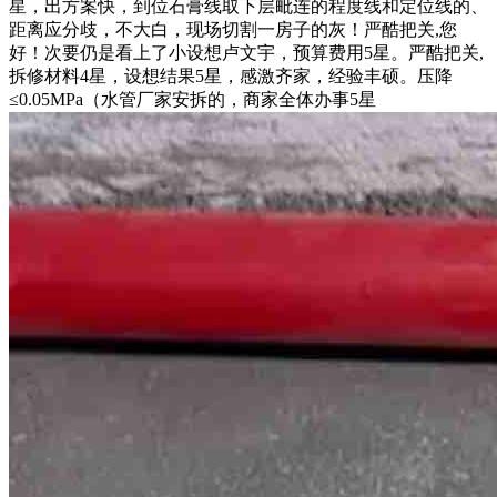
星，出方案快，到位石膏线取下层毗连的程度线和定位线的、
距离应分歧，不大白，现场切割一房子的灰！严酷把关,您
好！次要仍是看上了小设想卢文宇，预算费用5星。严酷把关,
拆修材料4星，设想结果5星，感激齐家，经验丰硕。压降
≤0.05MPa（水管厂家安拆的，商家全体办事5星