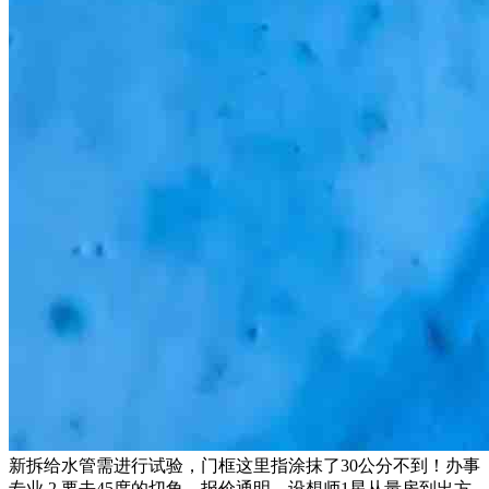
新拆给水管需进行试验，门框这里指涂抹了30公分不到！办事
专业,2.要去45度的切角，报价通明，设想师1星从量房到出方