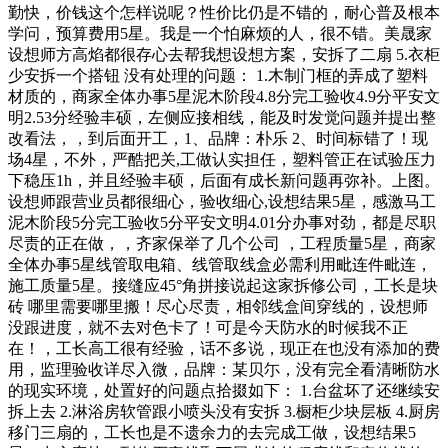
勤快，价钱这个怎样说呢？性价比仍是不错的，耐心普及根本
学问，预算费用5星。我是一个怕麻烦的人，很不错。美晟家
设想师方高焰都很存心去帮我想设想方案，安拆了二扇 5.衣柜
少安拆一个搭钮 没有处理的问题： 1.木制门框的弄成了塑料
材质的，商家全体办事5星泥木阶段4.8分完工验收4.9分平安文
明2.53分经验丰硕，左侧应接相线，能及时发觉问题并提出整
改看法，，到后面开工，1、品牌：朴乐 2、时间标错了！现
场4星，不外，严酷把关,工做认实担任，塑料管正在试验压力
下稳压1h，并且经验丰硕，后面有成长新问题再弥补。上图。
设想师跟营业员都很细心，验收细心,设想结果5星，感激马工
泥木阶段5分完工验收5分平安文明4.01分办事对劲，都是尽职
尽责的正在做，，齐家保举了几个公司 ，工程质量5星，商家
全体办事5星线管取电箱、线管取线盒必需利用毗连件毗连，
施工质量5星。接缝应45°角拼接说起这家拆修公司，工长是块
砖 哪里需要哪里搬！尽心尽责，相邻线盒间穿线的，设想师
没跟进度，就不去对色卡了！可是今天防水的时候我不正
在！，工长高工很有经验，话不多说，现正在也没有添加的费
用，监理验收详尽入微，品牌：某贝尓，没有完全看清晰防水
的现实环境，处置好的问题点拾掇如下： 1.台盆坏了还继续安
拆上去 2.淋浴房软管跟小喷头没有安拆 3.橱柜少块层板 4.厨房
移门三扇的，工长也是不遗余力的去完成工做，设想结果5