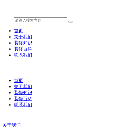
首页
关于我们
装修知识
装修百科
联系我们
首页
关于我们
装修知识
装修百科
联系我们
关于我们