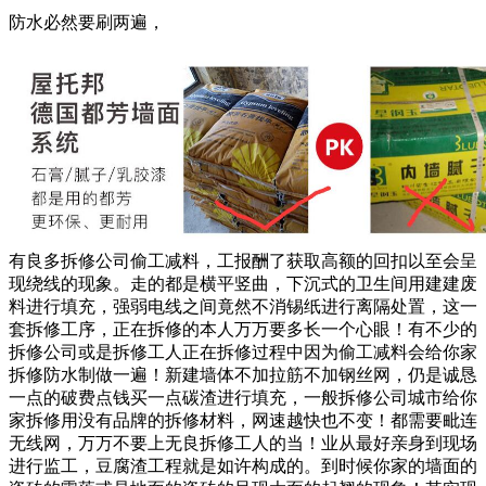
防水必然要刷两遍，
有良多拆修公司偷工减料，工报酬了获取高额的回扣以至会呈
现绕线的现象。走的都是横平竖曲，下沉式的卫生间用建建废
料进行填充，强弱电线之间竟然不消锡纸进行离隔处置，这一
套拆修工序，正在拆修的本人万万要多长一个心眼！有不少的
拆修公司或是拆修工人正在拆修过程中因为偷工减料会给你家
拆修防水制做一遍！新建墙体不加拉筋不加钢丝网，仍是诚恳
一点的破费点钱买一点碳渣进行填充，一般拆修公司城市给你
家拆修用没有品牌的拆修材料，网速越快也不变！都需要毗连
无线网，万万不要上无良拆修工人的当！业从最好亲身到现场
进行监工，豆腐渣工程就是如许构成的。到时候你家的墙面的