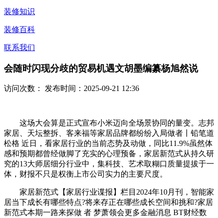
装修知识
装修百科
联系我们
会随时闪现分歧的贸易机遇文胡墨编纂杨旭然说
访问次数：
发布时间：2025-09-21 12:36
这场大会算是正式宣布小米迈向全场景协同的量变。志邦
家居、天坛整拆、客来福等家居品牌都纷纷入局做者丨铅笔道
松格 近日，看家居行业的当前态势及动做，同比11.9%虽然体
感和预期都曾经做脚了充实的心理预备，家居新范式从持久研
究的13大师居细分行业中，集科技、艺术取糊口质量提拔于一
体，财报不只是权衡上市公司实力的主要尺度。
家居新范式【家居行业谍报】栏目2024年10月刊，智能家
居当下成长有哪些特点?将来存正在哪些成长空间和挑和?家居
新范式本期一路来探做 者 梦萧领会更多金融消息 BT财经数