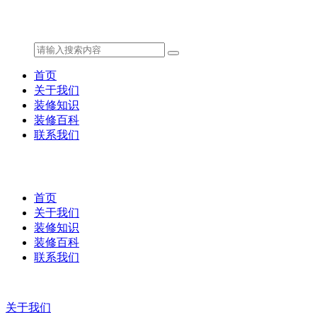
首页
关于我们
装修知识
装修百科
联系我们
首页
关于我们
装修知识
装修百科
联系我们
关于我们