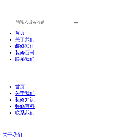
首页
关于我们
装修知识
装修百科
联系我们
首页
关于我们
装修知识
装修百科
联系我们
关于我们