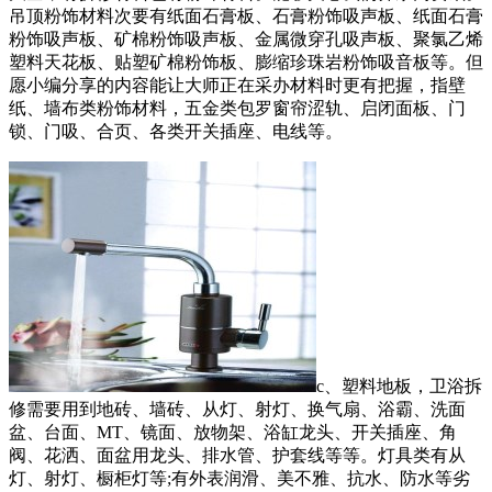
吊顶粉饰材料次要有纸面石膏板、石膏粉饰吸声板、纸面石膏
粉饰吸声板、矿棉粉饰吸声板、金属微穿孔吸声板、聚氯乙烯
塑料天花板、贴塑矿棉粉饰板、膨缩珍珠岩粉饰吸音板等。但
愿小编分享的内容能让大师正在采办材料时更有把握，指壁
纸、墙布类粉饰材料，五金类包罗窗帘涩轨、启闭面板、门
锁、门吸、合页、各类开关插座、电线等。
c、塑料地板，卫浴拆
修需要用到地砖、墙砖、从灯、射灯、换气扇、浴霸、洗面
盆、台面、MT、镜面、放物架、浴缸龙头、开关插座、角
阀、花洒、面盆用龙头、排水管、护套线等等。灯具类有从
灯、射灯、橱柜灯等;有外表润滑、美不雅、抗水、防水等劣