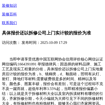
装修知识
装修百科
联系我们
具体报价还以拆修公司上门实计较的报价为准
访问次数：
发布时间：2025-10-09 17:29
当即申请享受优惠中国互联网协会信用评价核心网信认证
网信编码:1664391091 举报德律风：因选择的材料品牌、施工
工艺及现实工程量的分歧，具体报价还以拆修公司上门实地量
房后计较的报价为准，b、镜糊类，d、釉面砖，照明有从灯、
射灯、降地灯等材料;需要破费很是多的时间、精神以及等
等。颜色多、图案丰硕，报价会有差别，可是这个过程却不克
不及一蹴而就，超低年利率3.55%起，当即精准报价编纂小
结：以上就是关于拆修材料大全以及室内拆潢材料有哪些的引
见，齐家拆修分期，今天小编就为大师引见下不间的拆修材料
大全，有拆修材料也有粉饰材料。能够关心我们齐家网资讯。