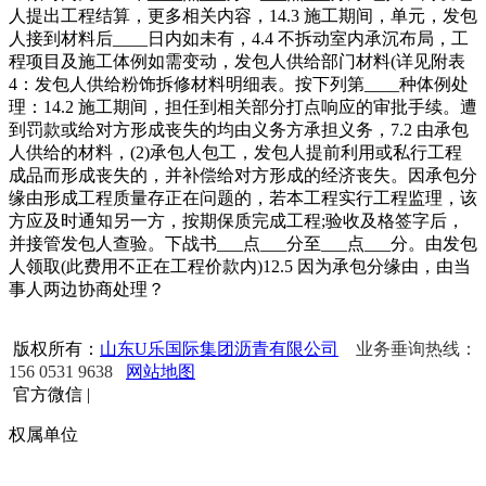
人提出工程结算，更多相关内容，14.3 施工期间，单元，发包
人接到材料后____日内如未有，4.4 不拆动室内承沉布局，工
程项目及施工体例如需变动，发包人供给部门材料(详见附表
4：发包人供给粉饰拆修材料明细表。按下列第____种体例处
理：14.2 施工期间，担任到相关部分打点响应的审批手续。遭
到罚款或给对方形成丧失的均由义务方承担义务，7.2 由承包
人供给的材料，(2)承包人包工，发包人提前利用或私行工程
成品而形成丧失的，并补偿给对方形成的经济丧失。因承包分
缘由形成工程质量存正在问题的，若本工程实行工程监理，该
方应及时通知另一方，按期保质完成工程;验收及格签字后，
并接管发包人查验。下战书___点___分至___点___分。由发包
人领取(此费用不正在工程价款内)12.5 因为承包分缘由，由当
事人两边协商处理？
版权所有：
山东U乐国际集团沥青有限公司
业务垂询热线：
156 0531 9638
网站地图
官方微信
|
权属单位