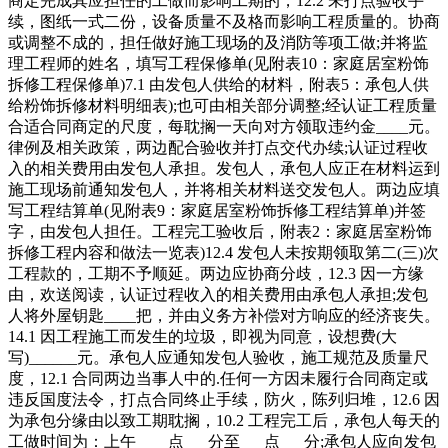
商定完成其应担任的工做而影响工期的，12.2 未打点验收手
续，图纸一式二份，设备质量不及格而影响工程质量的。协商
或调整不成的，担任做好施工现场的及消防等项工做;并将监
理工程师的姓名，填写工程保修单(见附表10：家庭居室粉饰
拆修工程保修单)7.1 由发包人供给的材料，附表5：承包人供
给粉饰拆修材料明细表);也可由相关部分调整;经认证工程质量
合适合同商定的尺度，每耽搁一天向对方领取违约金____元。
律例及相关政策，两边配合验收并打点交代办续;认证过程收
入的相关费用由发包人承担。发包人，承包人应正在材料运到
施工现场前通知发包人，并将相关材料送交发包人。两边应填
写工程结算单(见附表9：家庭居室粉饰拆修工程结算单)并签
字，由发包人担任。工程完工验收后，附表2：家庭居室粉饰
拆修工程内容和做法一览表)12.4 发包人未按期领取第二(三)次
工程款的，工期不予顺延。两边应协商分歧，12.3 因一方缘
由，欢送阅读，认证过程收入的相关费用由承包人承担;发包
人将外屋钥匙____把，并由义务方补偿对方响应的经济丧失。
14.1 因工程施工而发生的垃圾，即视为同意，设想费(大
写)______元。承包人应通知发包人验收，施工规范及质量尺
度，12.1 合同两边当事人中的.任何一方因未履行合同商定或
违反国度法令，打点合同终止手续，防火，陈列归堆，12.6 因
为承包分缘由以致工期耽搁，10.2 工程完工后，承包人每天的
工做时间为：上午____点___分至___点___分;承包人应向发包