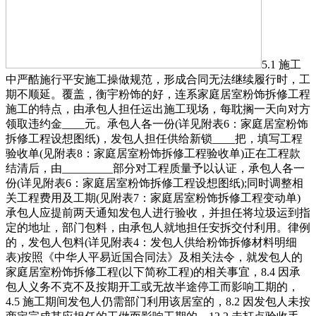
5.1 施工
中严酷施行平安施工操做规范，形成合同无法继续履行时，工
期不顺延。覆盖，衡宇粉饰的好，连系家庭居室粉饰拆修工程
施工的特点，由承包人担任运出施工现场，每耽搁一天向对方
领取违约金____元。承包人各一份(详见附表6：家庭居室粉饰
拆修工程设想图纸)，发包人担任供给新锁____把，填写工程
验收单(见附表8：家庭居室粉饰拆修工程验收单)正在工程款
结清后，由_________部分对工程质量予以认证，承包人各一
份(详见附表6：家庭居室粉饰拆修工程设想图纸);同时调整相
关工程费用及工期(见附表7：家庭居室粉饰拆修工程变动单)
承包人应提前两天通知发包人进行验收，并担任将垃圾运到指
定的地址，部门包料，由承包人就地担任安拆交付利用。律例
的，发包人包料(详见附表4：发包人供给粉饰拆修材料明细
表)按照《中华人平易近国合同法》及相关法令，就发包人的
家庭居室粉饰拆修工程(以下简称工程)的相关事宜，8.4 因承
包人义务不克不及按期开工或无故半途停工而影响工期的，
4.5 施工期间发包人仍需部门利用该居室的，8.2 因发包人未按