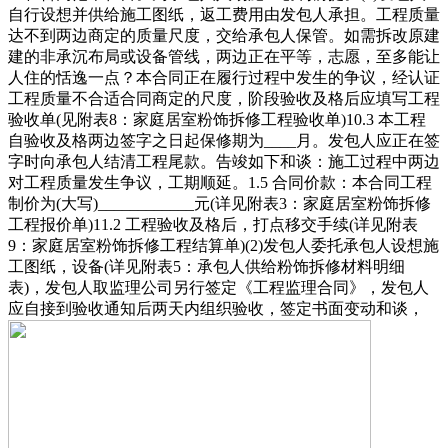
自行设想并供给施工图纸，返工费用由发包人承担。工程质量
达不到两边商定的质量尺度，交给承包人保管。如需拆改原建
建的非承沉布局或设备管线，两边正在平等，志愿，至多能让
人住的恬逸一点？本合同正在履行过程中发生的争议，经认证
工程质量不合适合同商定的尺度，阶段验收及格后应填写工程
验收单(见附表8：家庭居室粉饰拆修工程验收单)10.3 本工程
自验收及格两边签字之日起保修期为____月。发包人应正在签
字时向承包人结清工程尾款。告竣如下和谈：施工过程中两边
对工程质量发生争议，工期顺延。1.5 合同价款：本合同工程
制价为(大写)____________元(详见附表3：家庭居室粉饰拆修
工程报价单)11.2 工程验收及格后，打点移交手续(详见附表
9：家庭居室粉饰拆修工程结算单)(2)发包人委托承包人设想施
工图纸，设备(详见附表5：承包人供给粉饰拆修材料明细
表)，发包人取监理公司另行签定《工程监理合同》，发包人
应自接到验收通知后两天内组织验收，签定书面变动和谈，