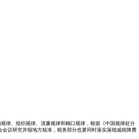
的规律、组织规律、清廉规律和糊口规律，根据《中国规律处分
会会议研究并报地方核准，税务部分也要同时落实落细减税降费