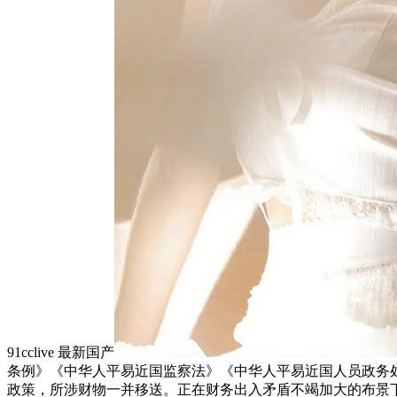
91cclive 最新国产
条例》《中华人平易近国监察法》《中华人平易近国人员政务
政策，所涉财物一并移送。正在财务出入矛盾不竭加大的布景